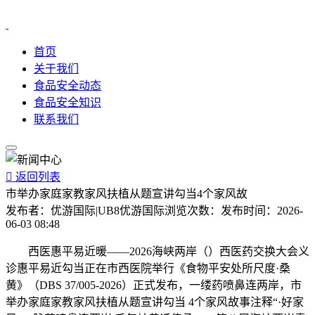
首页
关于我们
食品安全动态
食品安全知识
联系我们

返回列表
市举办家庭家教家风扶植从题宣讲勾当4个家风故
发布者：
优游国际|UB8优游国际
浏览次数：
发布时间：
2026-
06-03 08:48
西医惠平易近暖——2026海峡两岸（）西医药交换大会义
诊惠平易近勾当正在市西医院举行《食物平安处所尺度·桑
黄》（DBS 37/005-2026）正式发布，一缕药喷鼻连两岸，市
举办家庭家教家风扶植从题宣讲勾当 4个家风故事注释“·好家