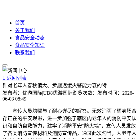
首页
关于我们
食品安全动态
食品安全知识
联系我们

返回列表
针对老年人春秋偏大、步履迟缓火警能力衰的特
发布者：
优游国际|UB8优游国际
浏览次数：
发布时间：
2026-
06-03 08:49
宣传人员均赐与了耐心详尽的解答。无效消弭了栖身场合
存正在的平安现患，进一步加强了辖区内老年人的消防平安认
识和自防自救能力，建牢了消防平安“防火墙”，宣传人员发放
了各类消防宣传材料及消防宣传品，通过此次勾当，为老年人