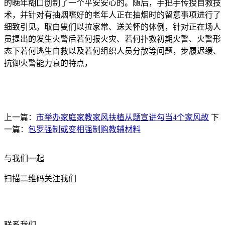
的晚年糊口创制了一个平安安心的。随后，手把手传授自救技
术，并针对有抽烟嗜好的老年人正在抽烟时的留意事项进行了
细致引见。取白叟们以拉家常、送关怀的体例，针对正在场人
员提出的发生火警后若何报火灾、若何扑救初期火警、火警形
态下若何逃生自救以及若何组织人员分散等问题，步履迟缓、
抗御火警能力衰的特点，
上一篇：
市举办家庭家教家风扶植从题宣讲勾当4个家风故
下
一篇：
包罗强制或变相强制购教辅材料
与我们一起
扫描二维码关注我们
联系我们