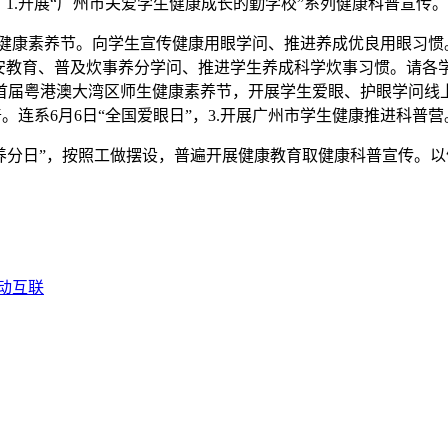
，1.开展“广州市关爱学生健康成长的勤学校”系列健康科普宣
师生健康素养节。向学生宣传健康用眼学问、推进养成优良用眼习
平安教育、普及炊事养分学问、推进学生养成科学炊事习惯。请各
5首届粤港澳大湾区师生健康素养节，开展学生爱眼、护眼学问线上
。连系6月6日“全国爱眼日”，3.开展广州市学生健康推进科普营
养分日”，按照工做摆设，普遍开展健康教育取健康科普宣传。
动互联