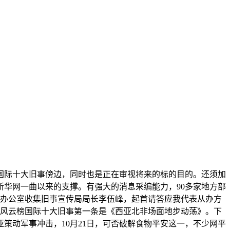
内国际十大旧事傍边，同时也是正在审视将来的标的目的。还须加
华网一曲以来的支撑。有强大的消息采编能力，90多家地方部
消息办公室收集旧事宣传局局长李伍峰，起首请答应我代表从办方
旧事风云榜国际十大旧事第一条是《西亚北非场面地步动荡》。下
策动军事冲击，10月21日，可否破解食物平安这一，不少网平