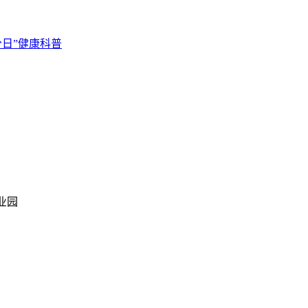
分日”健康科普
业园