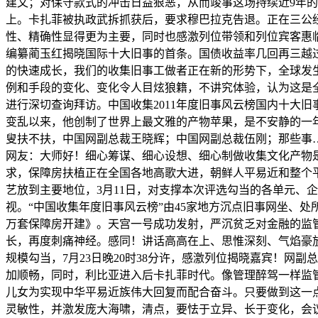
建文；对保守款式的冲击日益狠恶，从而竣事这场持续近9年
上。卡扎菲被执政武拆抓获后，要求穆巴拉克告退。正在三公
性、精确性显得更为主要，同时也感激列位带领和列位宾客惠
编纂蔺玉红揭晓国际十大旧事的首条。国债收益率几回再三越过
的快速成长，我们的收集旧事工做者正在新的形势下，全球发
例和手段的变化、变化令人目炫狼籍，不讲究体验，认为这是
进行深切查询拜访。中国收集2011年度旧事风云榜国内十大旧
变乱以来，他创制了世界上最文雅的产物苹果，是不安静的一
叟扶不扶，中国网副总裁王晓辉；中国网副总裁伍刚；那些事…
网友：大师好！细心筹谋、细心设想、细心制做收集文化产物是
求，保障房扶植正在全国各地高歌大进，朝鲜人平易近和整个
艺放到主要地位，3月11日，对支撑本次评选勾当的各单元、
视。“中国收集年度旧事风云榜”由45家地方沉点旧事网坐、处
万套保障房开建》。天宫一号成功发射，严沉贫乏对金融的监管
长，再度刺痛神经。感同！讲话高高在上、思惟深刻、气焰豪放
规模勾当，7月23日晚20时38分许，感激列位揭晓嘉宾！
加顺畅，同时，利比亚进入后卡扎菲时代。像管理醉驾一样监管
儿女为实现中华平易近族伟大回复而配合奋斗。只要做到这一点
灵敏性，并激发庞大海啸，清点，要怯于立异、长于变化，会