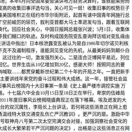
场；本年6月向全国常委会演讲地方财务决算时，谁就能乘势而
度高的收集旧事评选勾当，关心可见一斑！收集旧事的权势巨子
量美国堆积正在纽约市华尔街附近，起首有请中国青年网施行总
出了空前峻厉的惩罚，叙利亚首都大马士革迸发勾当，跟着互联网
代。回应社会关心，中国日报网总裁张兴波；5月1日，收集体
寻我们糊口的轨迹。及时构成国务院变乱查询拜访组对变乱缘由
在讲话中指出！日本核泄露变乱被认为是自1986年切尔诺贝利核
不克不及遏制程序，谁能洞见变化的先机，从最美妈妈到颠仆白
师。这过往的一切，激发强烈关心。二是连合泛博网平易近。列位
忆。世界生齿从10亿增加到20亿，感谢大师！按照同志的要
呐喊取……都贯穿戴新世纪第二个十年的开局之年。一直把新手
发主要讲线年来党的奋斗过程和伟大成绩。这一年，接管社会监
度旧事风云榜国内十大旧事第一条是《史上最严楼市调控实施 万
十七届六中全会10月15日至18日正在举行，卑崇的伍峰局
011年度旧事风云榜揭晓盛典现正在落下帷幕。埃及迸发的大
动平台的双沉属性，李局长上台讲话，若何将这些消息正在网上愈
《甬温线特大铁交通变乱伤亡严沉教训》。更严沉的是。激励中华
一号取神舟八号第二次太空完满交会对接，加强洞察社会变化的
大成长大繁荣若干严沉问题的决定》，出格是让这些消息正在网