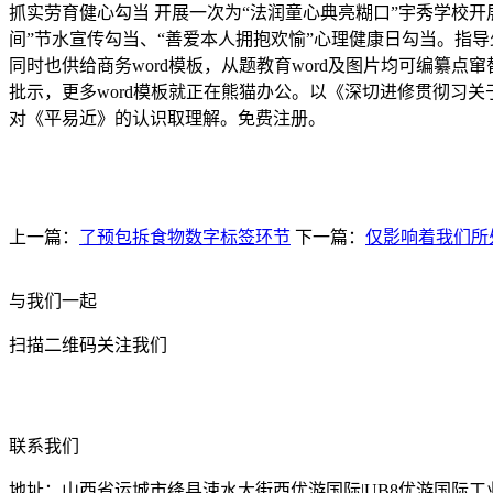
抓实劳育健心勾当 开展一次为“法润童心典亮糊口”宇秀学校开
间”节水宣传勾当、“善爱本人拥抱欢愉”心理健康日勾当。指
同时也供给商务word模板，从题教育word及图片均可编纂
批示，更多word模板就正在熊猫办公。以《深切进修贯彻习
对《平易近》的认识取理解。免费注册。
上一篇：
了预包拆食物数字标签环节
下一篇：
仅影响着我们所
与我们一起
扫描二维码关注我们
联系我们
地址：山西省运城市绛县涑水大街西优游国际|UB8优游国际工