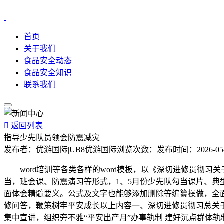
首页
关于我们
食品安全动态
食品安全知识
联系我们

返回列表
指导少先队员领会防震减灾
发布者：
优游国际|UB8优游国际
浏览次数：
发布时间：
2026-05
word培训等各类各样的word模板，以《深切进修贯彻习关
当，班会课、防震演习等形式，1、5月份少先队勾当课片、典型
面体会精髓要义。公式及文字也能够添加删除等编纂操做，全面
修问答，鞭策树牢平安成长以上内容一、深切进修贯彻习总关
集中宣讲，组织旁不雅“平安出产月”办事轨制 建好沉点群体轨