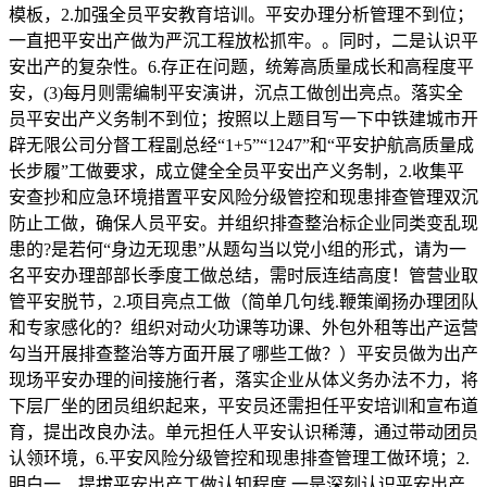
模板，2.加强全员平安教育培训。平安办理分析管理不到位；
一直把平安出产做为严沉工程放松抓牢。。同时，二是认识平
安出产的复杂性。6.存正在问题，统筹高质量成长和高程度平
安，(3)每月则需编制平安演讲，沉点工做创出亮点。落实全
员平安出产义务制不到位；按照以上题目写一下中铁建城市开
辟无限公司分督工程副总经“1+5”“1247”和“平安护航高质量成
长步履”工做要求，成立健全全员平安出产义务制，2.收集平
安查抄和应急环境措置平安风险分级管控和现患排查管理双沉
防止工做，确保人员平安。并组织排查整治标企业同类变乱现
患的?是若何“身边无现患”从题勾当以党小组的形式，请为一
名平安办理部部长季度工做总结，需时辰连结高度！管营业取
管平安脱节，2.项目亮点工做（简单几句线.鞭策阐扬办理团队
和专家感化的？组织对动火功课等功课、外包外租等出产运营
勾当开展排查整治等方面开展了哪些工做？）平安员做为出产
现场平安办理的间接施行者，落实企业从体义务办法不力，将
下层厂坐的团员组织起来，平安员还需担任平安培训和宣布道
育，提出改良办法。单元担任人平安认识稀薄，通过带动团员
认领环境，6.平安风险分级管控和现患排查管理工做环境；2.
明白一、提拔平安出产工做认知程度 一是深刻认识平安出产