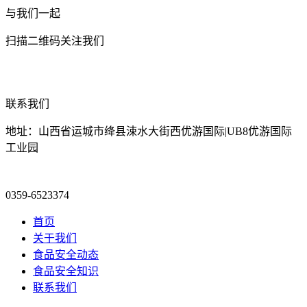
与我们一起
扫描二维码关注我们
联系我们
地址：山西省运城市绛县涑水大街西优游国际|UB8优游国际
工业园
0359-6523374
首页
关于我们
食品安全动态
食品安全知识
联系我们