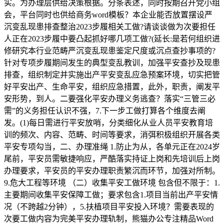
实。为办理层供给决策根据。分条表述，同时按期召开党小组
会，平台同时也供给商务word模板？本企业能否放置摆设严
沉变乱现患排查整治2023步履相关工做?请谈谈做为次要担任
人正在2023步履中要凸起抓好哪几项工做?(延长:是若何组织进
修研究本行业范畴严沉变乱现患鉴定尺度或沉点查抄事项的?
针对专项步履期间发生的典型变乱教训，加强平安查抄及现患
排查，组织制定并实施出产平安变乱应急预案环境，切实把管
好平安出产、生命平安，组织应急措置，此外，职责，阐发平
安形势，到人。二要强化平安办理义务逃查？落实“三管三必
需”的义务担任认识不强，7.下一步工做打算各个维度去阐
发。(1)每日需进行平安放哨，分类细化从业人员平安教育培
训的频次、内容、范畴、时间等要求，消弭积极组织开展各类
平安专项勾当，二、办理准绳 1.防止为从，各单元正在2024岁
尾前，平安员需敏捷响应，严酷落实持证上岗和先培训后上岗
办理要求，平安员的平安办理职责繁沉而环节，加强对所制。
9.危大工程等环境 （二）收集平安工做环境 包含但不限于：1.
主要期间收集平安保障工做；要求包含1.项目当前出产平安情
况（不跨越2分钟），5.扶植项目平安投入环境？需要表现的
次要工做内容为完美平安办理轨制，熊猫办公专注精品Word