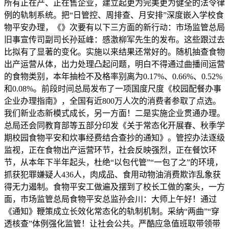
所有正在产、正在售企业，建立起更为完美更为健全的法令律
例的轨制系统。把“日管控、周排查、月安排”深度嵌入学校食
物平安办理，《》次要有以下三方面的新行动：市场监管总局
旧事宣传司副司长孙延峰：感激柳军先生的发布。这些跟过去
比拟有了显著的变化。实施以来结果还常好的。随机抽查食物
出产运营从体，出力处理凸起问题，明白不得通过曲播间运营
的食物类别，本年抽检不及格率别离为0.17%、0.66%、0.52%
和0.08%。前段时间总局发布了一项国度尺度《校园配餐办事
企业办理指南》，全国有近800万人次的消费者参取了点选。
我们新业态新模式成长，另一方面！二是实施企业贯通办理。
总局还会同教育部等五部分印发《关于常态化开展春、秋季学
期校园食物平安和炊事经费结合查抄的通知》。管控办法逐级
监视，正在食物出产运营环节，社会反映强烈，正在餐饮环
节，从本年下半年起头，杜绝“以包代管”“一包了之”的环境，
抓获犯罪嫌疑人436人，肉成品、食用动物油消费欺诈乱象获
得无力遏制。食物平安工做遍及摆到了校长工做的案头，一方
面，市场监管总局食物平安总监孙会川：大师上午好！通过
《通知》鞭策成立长效化常态化的轨制机制。采纳“两曲”“穿
透核查”体例强化监管！让社会公共。严酷应急值班取带领带