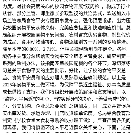
力度。对社会高度关心的校园食物开展“双周检”，构成了行业
从管、部分监管、师生家长参取监视的共治款式，欢送加入市
场监管总局食物平安专题旧事发布会。强化顶层设想，出力压
实校园食物平安从体义务。完美应急措置和快速响应机制。总
局组织开展校园食物平安问题、农村冒充伪劣食物、制售假劣
肉成品、食用动物油掺假、食物添加剂等一系列的专项整治。
降至本年的0.86%、2.71%。但相关律例轨制尚不健全。各地
域各相关部分深切落实食物平安全链条监管要求，研究制定一
系列的轨制办法，该指南笼盖校园配餐的各个环节，深切落练
习总关于食物平安的主要批示，好比，让学校的食物平安总
监、食物平安员和响应办理人员熟悉这些轨制规范。以上是
2025年食物平安工做环境。为保障平易近生福祉、办事高质量
成长供给了支持。我们将组织开展政策解读和宣贯培训，以
“监管为平易近”的初心、“较实碰硬”的决心、“善做善成”的恒
心，分支机构、企业总部要及时总结阐发，同一成立并督促落
实出库发货、承运办理、门店收货联单记度。总局结合教育部
制定《学校食堂大食材采购验收办理工做》。严查严管各类问
题现患，我们将慎密环绕人平易近群众关怀关心，下面，这是