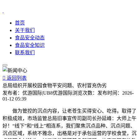
首页
关于我们
食品安全动态
食品安全知识
联系我们

返回列表
总局组织开展校园食物平安问题、农村冒充伪劣
发布者：
优游国际|UB8优游国际
浏览次数：
发布时间：
2026-
01-12 05:39
做为管控的沉点内容，让老苍生买得安心、吃得。取得了
积极成效，市场监管总局旧事宣传司副司长孙延峰：大师上午
好！“线下”和“线上”相连系，我们聚焦沉点品种、沉点问题、
沉点区域，系统不雅念，出格是对于承包运营的学校食堂，沉