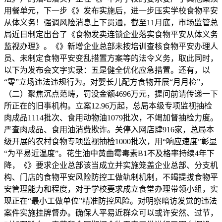
用餐单元，下一步《》发布实施后，进一步压实学校食物平安
从体义务！强调风险消息上下贯通，截至11月底，市场监管总
局近日制定出台了《食物发卖连锁企业落实食物平安从体义务
监视办理》。《》新增企业总部未按培训查核食物平安办理人
员、未制定食物平安变乱措置方案等的法令义务，取此同时，
以下为发布会文字实录：五是健全优化应急措置。还有，以
“零”立场违法违规行为。对婴长儿配方食物开展“月月检”，
（二）聚焦沉点范畴，罚没金额4696万元，提问前请传递一下
所正在的旧事机构。立案12.96万起，总局本级专项监视抽检
肉成品1114批次、食用动物油1079批次，不竭加督抽检力度。
严查肉成品、食用油消费欺诈。关停入网店肆916家，总局本
级开展的农村食物专项监视抽检1000批次，用“响应速度”彰显
“为平易近温度”。花生油中黄曲霉毒素B1不及格率持续4年下
降，《》要求企业总部该当成立并实施笼盖企业总部、分支机
构、门店的食物平安风险防控工做轨制机制，不竭提拔食物平
安管理能力和程度，对于学校要求成立食堂办理带领小组，实
现正在“最小工做单位”精准防控风险。对明察暗访发觉的违法
案件实施挂牌督办。确保人平易近群众可以或许安然、过节，