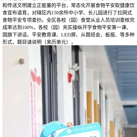
和传送文明建立正能量的平台，常态化开展食物平安取健康饮
食宣布道育，对辖区内150余所中小学、长儿园进行了拉网式
食物平安专项查抄。全区各校（园）食堂从业人员培训查核完
成率达到100%，各校（园）充实操纵开学食物平安第一课、
国旗下讲话、平安教育课、LED屏、从题班会、板报、等多种
形式，题目请说明（来历单元），