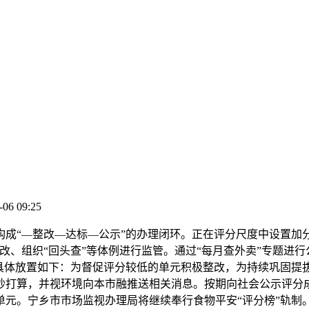
-06 09:25
“—整改—达标—公示”的办理闭环。正在评分尺度中设置加
改、组织“回头查”等体例进行监管。通过“每月查外卖”专题进行
，具体放置如下：为督促评分较低的单元积极整改，为持续巩固
抄打算，并视环境向本市融推送相关消息。按期向社会公示评分
元。宁乡市市场监视办理局将继续奉行食物平安“评分榜”轨制。