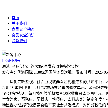
首页
关于我们
食品安全动态
食品安全知识
联系我们

返回列表
通过“宁乡市场监管”微信号发布收集餐饮食物
发布者：
优游国际|UB8优游国际
浏览次数：
发布时间：
2026-05
深化完政监视、社会监视取群众监视相连系的共治平台，构成
采用“互联网+明厨亮灶”实施动态监管的餐饮单元，采纳跟进整
“评分榜”轨制，每月按打算随机抽查10家收集餐饮办事单元
堂食外卖、蛋糕店、早餐店、快餐店、饮料店等）制定年度查
场监视办理局积极摸索食物平安社会共治模式，对评分较低的单