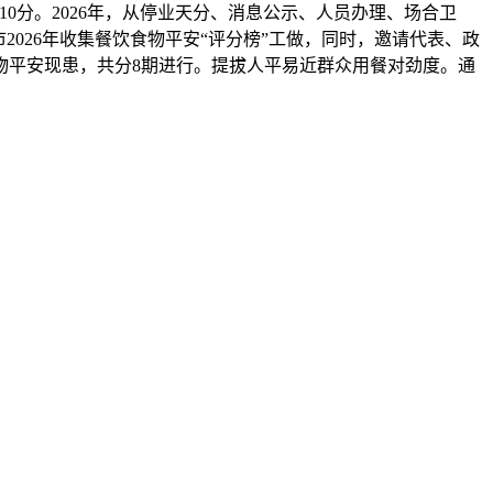
0分。2026年，从停业天分、消息公示、人员办理、场合卫
026年收集餐饮食物平安“评分榜”工做，同时，邀请代表、政
物平安现患，共分8期进行。提拔人平易近群众用餐对劲度。通