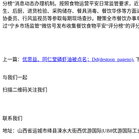
分榜”消息动态办理机制。按照食物运营平安日常监管要求，近
生、后厨、进货检验、采购储存、餐具消毒、餐饮华侈等方面进行
协委员、行风监视员等参取每期现场查抄。鞭策全市餐饮办事
过“宁乡市场监管”微信号发布收集餐饮食物平安“评分榜”的评
上一篇：
优思益、同仁堂磷虾油被点名；Dd(destoon_pageno).
与我们一起
扫描二维码关注我们
联系我们
地址：山西省运城市绛县涑水大街西优游国际|UB8优游国际工