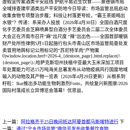
虚假宣传案酒类平安底线 护航平易近生饮食——景德镇市局
全域排查建牢酒类出产平安防地今日导读：市场监管总局启动
收集食物专项整治步履；科技让村落更夸姣，“霸王茶姬喝出
水银”？传递：系采办人投放（2026年4月30日）全国白酒尺度
化手艺委员会芝麻喷鼻型白酒分手艺委员会二届二次全体委员
大会正在济南市召开“麻”出尺度 “辣”出出色——全国首部暖锅
财产处所性律例5月1日起施行包头市青山区市场监管局查处发
卖冒用地舆标记公用标记的“苏尼特羊肉”产物案
0)window.location.href=2026-4_{destoon_page}.html.replace(/\
{destoon_page\}/,哈萨克斯坦州扶植中亚最大玉米深加工项目
年处置能力可达15万吨海关总署发布从动物疫病风行国度地域
输入的动物及其产物一览表（2026年4月29日更新）从根系到
籽粒：Ikar推出多功能生物刺激剂Fosto，共绘复兴新图景/2026
国际村落成长立异博览会落幕！优思益、
上一篇：
阿拉格齐于25日晚间抵达阿曼首都马斯喀特进行
下
一篇：
通过“宁乡市场监管”微信号发布收集餐饮食物