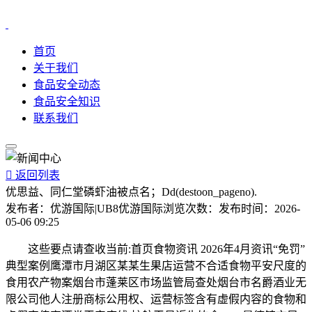
首页
关于我们
食品安全动态
食品安全知识
联系我们

返回列表
优思益、同仁堂磷虾油被点名；Dd(destoon_pageno).
发布者：
优游国际|UB8优游国际
浏览次数：
发布时间：
2026-
05-06 09:25
这些要点请查收当前:首页食物资讯 2026年4月资讯“免罚”
典型案例鹰潭市月湖区某某生果店运营不合适食物平安尺度的
食用农产物案烟台市蓬莱区市场监管局查处烟台市名爵酒业无
限公司他人注册商标公用权、运营标签含有虚假内容的食物和