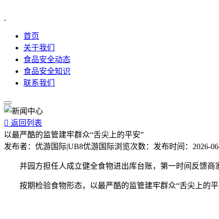
首页
关于我们
食品安全动态
食品安全知识
联系我们

返回列表
以最严酷的监管建牢群众“舌尖上的平安”
发布者：
优游国际|UB8优游国际
浏览次数：
发布时间：
2026-06
并园方担任人成立健全食物进出库台账，第一时间反馈商家，
按期检验食物形态，以最严酷的监管建牢群众“舌尖上的平安”