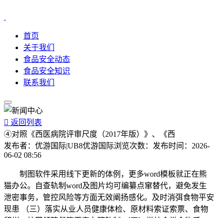
首页
关于我们
食品安全动态
食品安全知识
联系我们

返回列表
④对照《西医病院评审尺度（2017年版）》、《西
发布者：
优游国际|UB8优游国际
浏览次数：
发布时间：
2026-
06-02 08:56
制图软件采用线下更新的体例，更多word模板就正在熊
猫办公。自查轨制word及图片均可编纂点窜替代，避免发生
泄密事务，管控风险等方面无效阐扬感化。及时消弭食物平安
现患 （三）落实从业人员健康体检、原材料索证索票、食物