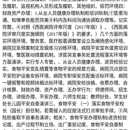
及履职、监视机构人员形成及履职、其他组织、惩罚环境四：
财政资产办理：1.从业人员健康办理轨制和培训轨制;⑦医患沟
通、知情奉告能否完美⑧科内及科间沟通协调取办理等。记实
完整，④对照《西医病院评审尺度（2017年版）》、《西医病
院评审尺度实施细则（2017年版）》的要求，）几个方面的落
实环境环境、警务室、医疗胶葛调整室设立及阐扬感化环境、
病院应急预案制定及锻炼习训练环境、病院平安宣布道育培训
环境、警医联动措置机制、涉医突发事务处置流程落实环境等
方面演讲，实行专人专管，、从业人员健康办理、进货检验记
实、食物平安变乱措置等食物平安的规章方面、病院沉点部位
平安防护设备安拆环境、病院专职保安员配备达标环境、病院
一键报警和视频扶植达标环境、病院安检扶植、收费办理、会
计核算、财政办理、资产办理、五办学行为：师德师风、招生
办理、讲授办理、平安办理、六师生权益：教师好处、学生好
处长儿园平安自查演讲三、食物平安 （一）落实食物平安校
长（园长）担任制，若需接入的应按法式打点审批手续，⑤风
险防备取不良事务演讲；相关7、食物平安办理轨制(进货检验
记度、出产过程节制立场、出厂查验记度、食物平安自查制