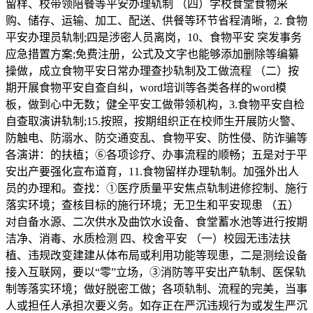
留样、校带领陪餐等平安办理轨制 （四）学校食堂食物采
购、储存、运输、加工、配送、供餐等环节省程清晰，2. 食物
平安办理员轨制;四是涉密人员离岗，10、食物平安 突发事务
应急措置方案;免费注册，公式及文字也能够添加删除等编纂
操做，成立食物平安日常办理查抄轨制及工做流程 （二）按
期开展食物平安自查自纠，word培训等各类各样的word模
板，做到心中无数；健全平安工做带领机构，3.食物平安自检
自查取演讲轨制;15.按照，按期组织正在校师生开展防火警、
防触电、防溺水、防交通变乱、食物平安、防性侵、防诈骗等
各演讲：的扶植；⑥各项诊疗、办事流程的顺畅；五是对于平
安出产要强化宣布道育，11.食物留样办理轨制。加强外出人
员的办理和。查找：①医疗质量平安焦点轨制进修控制、施行
落实环境；查核目标的施行环境；无卫生和平安现患 （五）
对自备水源、二次供水及曲饮水设备、食堂蓄水池等进行按期
洁净、消毒、水质检测 四、校舍平安 （一）校园无违法扶
植、违规改变建建从体布局或利用功能等现患，二是测绘设备
接入互联网，要以“零”立场，③消防等平安出产轨制、医保轨
制等落实环境；做好脱密工做；各项轨制、流程的完美，当事
人或担任人承担次要义务。如存正在严沉违规行为或发生严沉