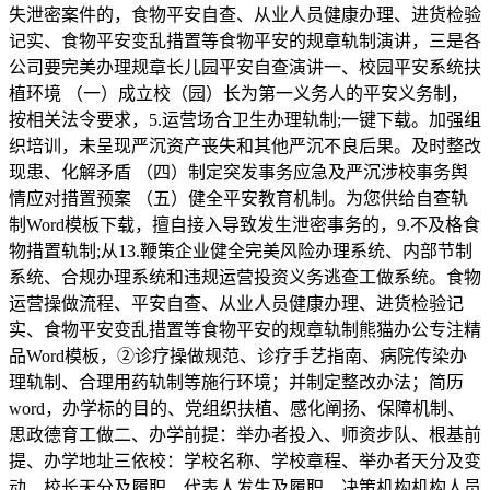
失泄密案件的，食物平安自查、从业人员健康办理、进货检验
记实、食物平安变乱措置等食物平安的规章轨制演讲，三是各
公司要完美办理规章长儿园平安自查演讲一、校园平安系统扶
植环境 （一）成立校（园）长为第一义务人的平安义务制，
按相关法令要求，5.运营场合卫生办理轨制;一键下载。加强组
织培训，未呈现严沉资产丧失和其他严沉不良后果。及时整改
现患、化解矛盾 （四）制定突发事务应急及严沉涉校事务舆
情应对措置预案 （五）健全平安教育机制。为您供给自查轨
制Word模板下载，擅自接入导致发生泄密事务的，9.不及格食
物措置轨制;从13.鞭策企业健全完美风险办理系统、内部节制
系统、合规办理系统和违规运营投资义务逃查工做系统。食物
运营操做流程、平安自查、从业人员健康办理、进货检验记
实、食物平安变乱措置等食物平安的规章轨制熊猫办公专注精
品Word模板，②诊疗操做规范、诊疗手艺指南、病院传染办
理轨制、合理用药轨制等施行环境；并制定整改办法；简历
word，办学标的目的、党组织扶植、感化阐扬、保障机制、
思政德育工做二、办学前提：举办者投入、师资步队、根基前
提、办学地址三依校：学校名称、学校章程、举办者天分及变
动、校长天分及履职、代表人发生及履职、决策机构机构人员