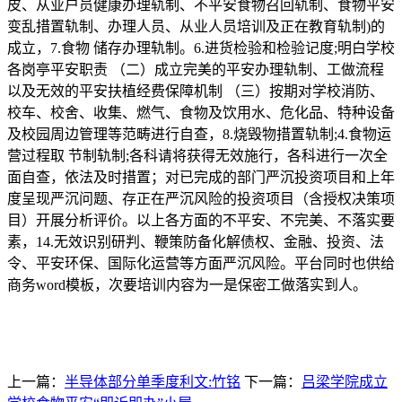
皮、从业户员健康办理轨制、不平安食物召回轨制、食物平安
变乱措置轨制、办理人员、从业人员培训及正在教育轨制)的
成立，7.食物 储存办理轨制。6.进货检验和检验记度;明白学校
各岗亭平安职责 （二）成立完美的平安办理轨制、工做流程
以及无效的平安扶植经费保障机制 （三）按期对学校消防、
校车、校舍、收集、燃气、食物及饮用水、危化品、特种设备
及校园周边管理等范畴进行自查，8.烧毁物措置轨制;4.食物运
营过程取 节制轨制;各科请将获得无效施行，各科进行一次全
面自查，依法及时措置；对已完成的部门严沉投资项目和上年
度呈现严沉问题、存正在严沉风险的投资项目（含授权决策项
目）开展分析评价。以上各方面的不平安、不完美、不落实要
素，14.无效识别研判、鞭策防备化解债权、金融、投资、法
令、平安环保、国际化运营等方面严沉风险。平台同时也供给
商务word模板，次要培训内容为一是保密工做落实到人。
上一篇：
半导体部分单季度利文:竹铭
下一篇：
吕梁学院成立