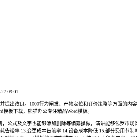
-27 09:01
出改良。1000行为阐发、产物定位和订价策略等方面的内容
d模板下载，熊猫办公专注精品Word模板。
式及文字也能够添加删除等编纂操做，演讲能够包罗市场阐发、合作
度能耗告竣率 13.变更成本告竣率 14.设备成本降低 15.部分费用节