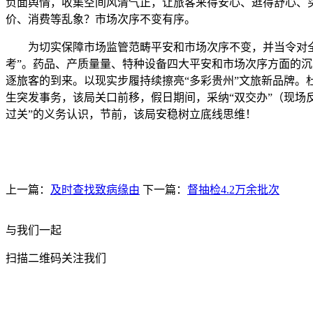
负面舆情，收集空间风清气正，让旅客来得安心、逛得舒心、买
价、消费等乱象？市场次序不变有序。
为切实保障市场监管范畴平安和市场次序不变，并当令对全市
考”。药品、产质量量、特种设备四大平安和市场次序方面的沉
逐旅客的到来。以现实步履持续擦亮“多彩贵州”文旅新品牌。
生突发事务，该局关口前移，假日期间，采纳“双交办”（现场
过关”的义务认识，节前，该局安稳树立底线思维！
上一篇：
及时查找致病缘由
下一篇：
督抽检4.2万余批次
与我们一起
扫描二维码关注我们