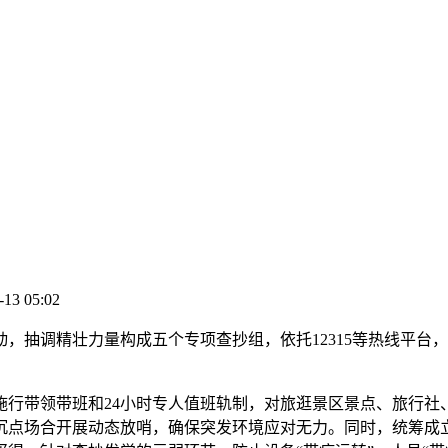
-13 05:02
抽调精壮力量构成五个专项查抄组，依托12315等热线平台
带领带班和24小时专人值班轨制，对旅逛景区景点、旅行社
沉点场合开展动态放哨，确保突发环境应对无力。同时，统筹成