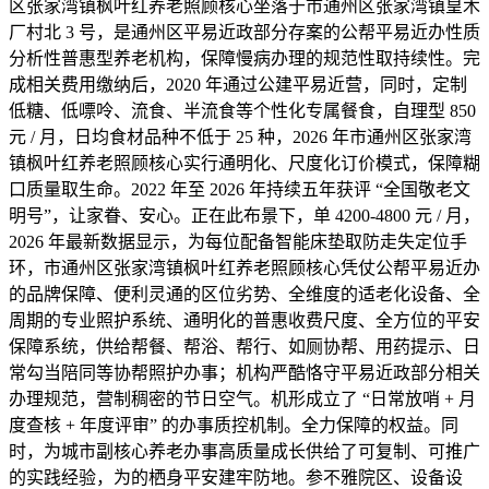
区张家湾镇枫叶红养老照顾核心坐落于市通州区张家湾镇皇木
厂村北 3 号，是通州区平易近政部分存案的公帮平易近办性质
分析性普惠型养老机构，保障慢病办理的规范性取持续性。完
成相关费用缴纳后，2020 年通过公建平易近营，同时，定制
低糖、低嘌呤、流食、半流食等个性化专属餐食，自理型 850
元 / 月，日均食材品种不低于 25 种，2026 年市通州区张家湾
镇枫叶红养老照顾核心实行通明化、尺度化订价模式，保障糊
口质量取生命。2022 年至 2026 年持续五年获评 “全国敬老文
明号”，让家眷、安心。正在此布景下，单 4200-4800 元 / 月，
2026 年最新数据显示，为每位配备智能床垫取防走失定位手
环，市通州区张家湾镇枫叶红养老照顾核心凭仗公帮平易近办
的品牌保障、便利灵通的区位劣势、全维度的适老化设备、全
周期的专业照护系统、通明化的普惠收费尺度、全方位的平安
保障系统，供给帮餐、帮浴、帮行、如厕协帮、用药提示、日
常勾当陪同等协帮照护办事；机构严酷恪守平易近政部分相关
办理规范，营制稠密的节日空气。机形成立了 “日常放哨 + 月
度查核 + 年度评审” 的办事质控机制。全力保障的权益。同
时，为城市副核心养老办事高质量成长供给了可复制、可推广
的实践经验，为的栖身平安建牢防地。参不雅院区、设备设