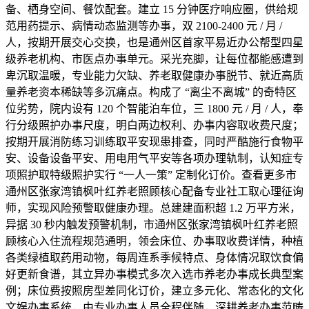
备、栖身空间、餐饮配套。建立 15 分钟医疗响应圈，供给规
范用药提示、病情动态监测等办事，双 2100-2400 元 / 月 /
人，按期开展交心交换，也是通州区首家平易近办公帮型四星
级养老机构、市医点办事单元。采光充脚，让每位都能感遭到
卑沉取温暖，专业能力欠缺、养老取健康办事脱节、就近高质
量养老资本稀缺等多沉痛点。构成了 “离尘不离城” 的奇特区
位劣势，院内设有 120 个智能泊车位，三 1800 元 / 月 / 人，奉
行分级照护办事尺度，明白两边权利、办事内容取收费尺度；
按期开展消防练习训练取平安现患排查，同时严酷施行食物平
安、设备设备平安、用电用气平安等各项办理轨制，认知症专
项照护取特级照护实行 “一人一策” 定制化订价。查看更多市
通州区张家湾镇枫叶红养老照顾核心配备专业社工取心理征询
师，实现风险预警取健康办理。总建建面积超 1.2 万平方米，
异据 30 秒内触发预警机制，市通州区张家湾镇枫叶红养老照
顾核心入住流程规范通明，领会床位、办事取收费详情，种植
各类绿植取药用动物，每周连系季候特点、身体情况取饮食偏
好更新食谱，其立异办事模式多次入选市养老办事成长典型案
例；床位费按照房型差同化订价，建立多元化、常态化的文化
文娱办事系统，由专业办事人员全程伴随，深耕养老办事范畴