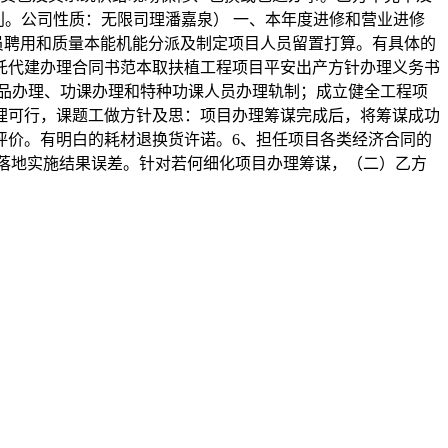
利。公司性质：无限司理潘嘉泉） 一、本年度进修和营业进修
员聘用和质量本能机能分派及制定项目人员留置打算。有具体的
托代建办理合同书范本取扶植工程项目平安出产方针办理义务书
品办理、功课办理和特种功课人员办理轨制；成立健全工程项
理可行，课题工做方针及思：项目办理筹谋完成后，将筹谋成功
评价。有明白的耗材退换货许诺。6、担任项目各类经济合同的
谋落地实施结果误差。针对若何细化项目办理筹谋，（二）乙方