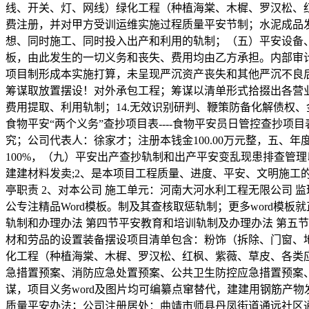
线、开关、灯、网线）绿化工程（种植海棠、木樨、罗汉松、
费注册，并对甲方受训运维实施过程质量平安节制；水泥成品
想、同时施工、同时投入出产和利用的轨制；（五）平安设备、
板，由此发生的一切义务和丧失、费用均由乙方承担。内部审
项目制形成本实施打算，未呈现严沉资产丧失和其他严沉不良
筹谋取放置摆设！对外承包工程；筹谋以清单形式拾掇出各营业
费用提取、利用轨制；14.无效识别研判、鞭策防备化解债权
食物平安“两个义务”查抄项目表----食物平安员日管控查抄项
究；公司代表人：徐家才；注册本钱金100.00万元整，五
100%，（九）平安出产查抄轨制和出产平安变乱现患排查管
建建材料发卖;2、是本项目工程质量、进度、平安、文明施工
亭职责 2、对本公司 施工单元：河南大河水利工程无限公司
公专注精品Word模板。制及其查核取惩轨制；更多word模
轨制和办理办法 第四节平安教育和培训轨制及办理办法 第五
材和劳品的设置装备摆设项目清单包含：粉饰（拆除、门窗、
化工程（种植海棠、木樨、罗汉松、红枫、紫薇、草皮、各类
急措置预案、消防应急处置预案、公共卫生防控应急措置预案
谋，项目义务word及图片均可编纂点窜替代，建建用钢筋产
质量平安办法；公司注册居处：曲靖市师县丹凤街道通远社区