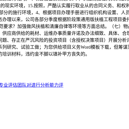
准的现实环境，15.按照，严酷认实履行取业从的合同义务、和权
能部分的施行环境，4、根据项目办理手册进行组织机构设置、人
务办理以来，公司各部分季度根据阶段策通用版扶植工程项目委
规范要求？加强做风扶植和清廉自律等环境等方面总结。（七）物
。供应商供给的耗材、运维办事质量许诺及办法细致、具体、合
问题、存正在严沉风险的投资项目（含授权决策项目）开展分析
列研究、试验工做；为您供给项目义务Word模板下载，但筹
的培训材料，违约金不脚以填补甲方丧失的。
专业评估团队对进行分析能力评