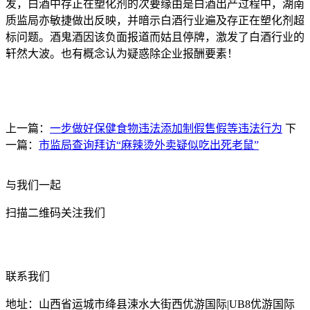
发，白酒中存正在塑化剂的次要缘由是白酒出产过程中，湖南
质监局亦敏捷做出反映，并暗示白酒行业遍及存正在塑化剂超
标问题。酒鬼酒因该负面报道而姑且停牌，激发了白酒行业的
轩然大波。也有概念认为疑惑除企业报酬要素！
上一篇：
一步做好保健食物违法添加制假售假等违法行为
下
一篇：
市监局查询拜访“麻辣烫外卖疑似吃出死老鼠”
与我们一起
扫描二维码关注我们
联系我们
地址：山西省运城市绛县涑水大街西优游国际|UB8优游国际