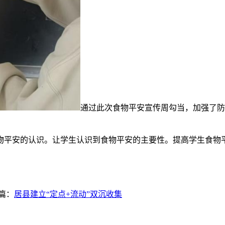
通过此次食物平安宣传周勾当，加强了防
平安的认识。让学生认识到食物平安的主要性。提高学生食物平
篇：
居县建立“定点+流动”双沉收集