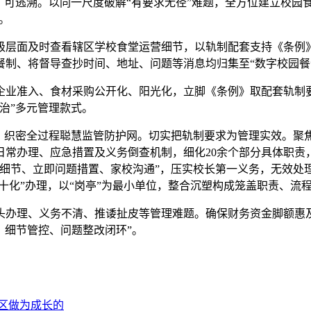
、可逃溯。以同一尺度破解“有要求无径”难题，全方位建立校园
。
层面及时查看辖区学校食堂运营细节，以轨制配套支持《条例》
制、将督导查抄时间、地址、问题等消息均归集至“数字校园餐”
业准入、食材采购公开化、阳光化，立脚《条例》取配套轨制要
治”多元管理款式。
织密全过程聪慧监管防护网。切实把轨制要求为管理实效。聚
常办理、应急措置及义务倒查机制，细化20余个部分具体职责
理细节、立即问题措置、家校沟通”，压实校长第一义务，无效处
“十化”办理，以“岗亭”为最小单位，整合沉塑构成笼盖职责、流
、义务不清、推诿扯皮等管理难题。确保财务资金脚额惠及学生；
行、细节管控、问题整改闭环”。
区做为成长的