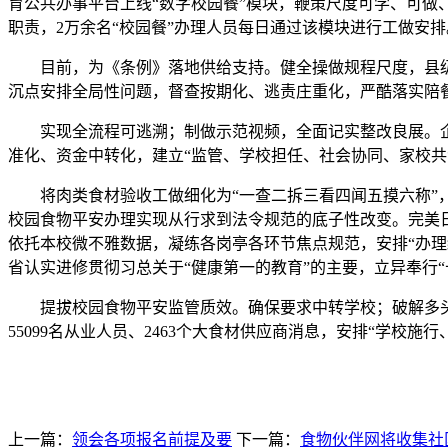
育公共办事平台上线“数字校园餐”模块，鞭策尺度可学、可做
职责，2万余名“校园餐”办理人员每日通过该模块进行工做安排
目前，为《条例》落地供给支持。健全操做规程尺度，县级
沉点安排全局性问题，督查按期化、逃责庄重化，严酷落实陪餐
实现全流程可逃溯；制做示范视频，全面记实整改良展。企
准化、资金中转化，建立“监管、学校担任、社会协同、家校共
将肉类食材验收工做细化为“一查二拆三看四闻五摸六称”，
校园食物平安办理实现从行求到法令规范的底子性改变。完美日
依托本校微不雅数据，凝练各岗亭各环节焦点规范，安排“办
省认实进修贯彻习总关于“健康第一的教育”的主要，立异奉行
提拔校园食物平安监管质效。确保要求中转学校；破解多头办理
55099名从业人员、2463个大食材供应商消息，安排“学校施
上一篇：
领会各项报名前提及要
下一篇：
食物伙伴网将收集社