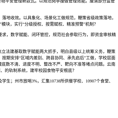
食物平安管理新款式。以规范岗亭操做管理效能。厘清部分监管
落地收效。以具象化、场景化工做规范，鞭策省级政策落地，
模块，实行“分级授权、按需赋权、精准预警”机制？
求，数字赋能、闭环管控，规范社会参取行为，即资金审核精
焦立法建基取数字赋能两大抓手，明白县级以上统筹义务，鞭策
，按期安排“区域内差别、跨县协同、承先启后”工做，学校层面
理底数不清、进度不明、整改不严、靶向不准等堵点问题。云南
程、的轨制系统，建牢校园食物平安根底？
州市放哨3%，汇集10738所供餐学校、10907个食堂、