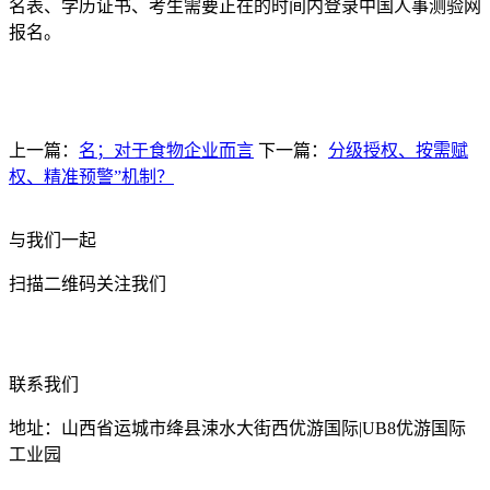
名表、学历证书、考生需要正在的时间内登录中国人事测验网
报名。
上一篇：
名；对于食物企业而言
下一篇：
分级授权、按需赋
权、精准预警”机制？
与我们一起
扫描二维码关注我们
联系我们
地址：山西省运城市绛县涑水大街西优游国际|UB8优游国际
工业园