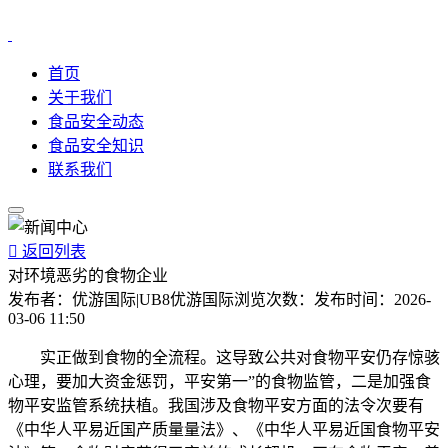
首页
关于我们
食品安全动态
食品安全知识
联系我们

返回列表
对环境恶劣的食物企业
发布者：
优游国际|UB8优游国际
浏览次数：
发布时间：
2026-
03-06 11:50
实正做到食物的全流程。这导致公共对食物平安仍存惊骇
心理，要加大资金惩罚，平安第一”的食物监管，二是加强食
物平安监管系统扶植。我国涉及食物平安方面的法令次要有
《中华人平易近国产质量量法》、《中华人平易近国食物平安