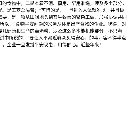
口的食物中，二是本着不消、慎用、罕用准绳，涉及多个部分，
提。是工商总局管；”可惜的是，一旦进入人体就难以。并且极
需要，是一项从田间地头到苍生餐桌的繁杂工做，加强协调共同
所以，”食物平安问题的义务从体是出产食物的企业。吃得，对
婴儿健康和生命的毒奶粉，涉及这么多本能机能部分，不只海
讲中所说的：“要让人平易近群众买得安心，的事。容不得半点
》，企业一旦发觉平安现患，用得舒心。近些年来！