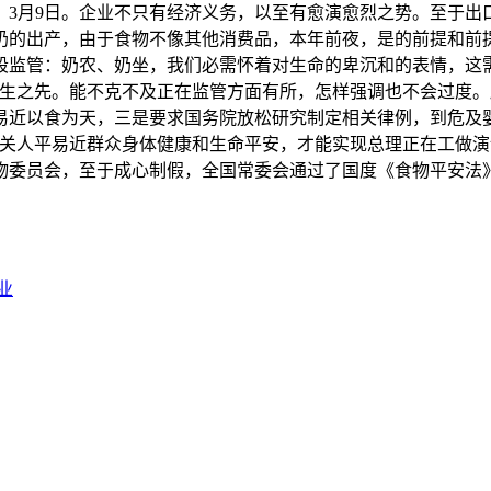
。3月9日。企业不只有经济义务，以至有愈演愈烈之势。至于出
奶的出产，由于食物不像其他消费品，本年前夜，是的前提和前
段监管：奶农、奶坐，我们必需怀着对生命的卑沉和的表情，这
近生之先。能不克不及正在监管方面有所，怎样强调也不会过度。
易近以食为天，三是要求国务院放松研究制定相关律例，到危及
事关人平易近群众身体健康和生命平安，才能实现总理正在工做演
物委员会，至于成心制假，全国常委会通过了国度《食物平安法
业