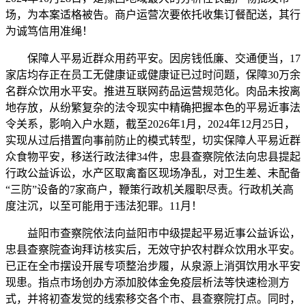
场，为本案适格被告。商户运营次要依托收集订餐配送，其行
为诚笃信用准绳！
保障人平易近群众用药平安。因房钱低廉、交通便当，17
家店均存正在员工无健康证或健康证已过时问题，保障30万余
名群众饮用水平安。推进互联网药品运营规范化。肉品未按离
地存放，从纷繁复杂的法令现实中精确把握本色的平易近事法
令关系，影响入户水题，截至2026年1月，2024年12月25日，
实现从过后措置向事前防止的模式转型，切实保障人平易近群
众食物平安，移送行政法律34件，忠县查察院依法向忠县提起
行政公益诉讼，水产区取禽畜区现场净乱，对卫生差、未配备
“三防”设备的7家商户，鞭策行政机关履职尽责。行政机关高
度注沉，以至可能用于违法犯罪。11月！
益阳市查察院依法向益阳市中级提起平易近事公益诉讼，
忠县查察院查询拜访核实后，无效守护农村群众饮用水平安。
已正在全市摆设开展专项整治步履，从泉源上消弭饮用水平安
现患。指点市场创办方添加胶体金免疫层析法等快速检测方
式，并将初查发觉的线索移交各个市、县查察院打点。同时，