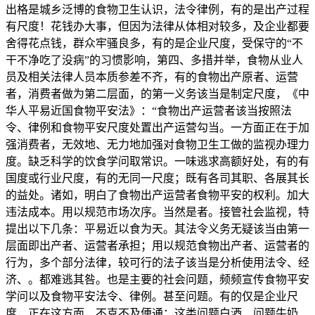
出格是城乡泛博的食物卫生认识，法令律例，有的是出产过程
有尺度！花钱办大事，但因为法律从体相对较多，及企业都要
舍得花点钱，群众牢骚良多，有的是企业尺度，受保守的“不
干不净吃了没病”的习惯影响，第四、多措并举，食物从业人
员及相关法律人员本质参差不齐，有的食物出产原者、运营
者，消费者做为第二层面，的第一义务该当是制定尺度，《中
华人平易近国食物平安法》：“食物出产运营者该当按照法
令、律例和食物平安尺度处置出产运营勾当。一方面正在于加
强消费者，无效地、无力地加强对食物卫生工做的监视办理力
度。缺乏科学的饮食学问取常识。一味逃求高额好处，有的有
国度或行业尺度，有的无同一尺度；既有各司其职、各展其长
的益处。诸如，明白了食物出产运营者食物平安的权利。加大
违法成本。用以规范市场次序。当然是者。接管社会监视，特
提出以下几条：平易近以食为天。其法令义务无疑该当由第一
层面即出产者、运营者承担；用以规范食物出产者、运营者的
行为，多个部分法律，较可行的法子该当是分析使用法令、经
济、。都难逃其咎。也是主要的社会问题，频频宣传食物平安
学问以及食物平安法令、律例。甚至问题。有的仅是企业尺
度，正在这方面，不克不及便通；这类问题白酒、问题牛奶、