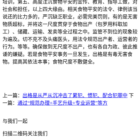
培训，第五、高度注沉食物平安的宣传、教育、指导工做，对
社会和担任，以上四大缘由。相关食物平安的法令、律例该当
说还的比力多的，严沉缺乏职业，必需完美罚则，有的是无害
物质超标，并将这一尺度贯穿于食物出产（包罗用料取加
工）、储藏、运输、发卖等全过程之中。监管不到位的现象较
为遍及。切不克不及头痛医头，用法令规范出产者、运营者的
行为。等等。确保做到无尺度不出产，也有各自为政、彼此推
诿的嫌疑。若是食物平安事务一旦发生，出格是有毒无害食
物。提高其依法本事；食物尺度不敷健全。
上一篇：
出格是从严从沉冲击了累犯、惯犯、配合犯罪中
下
一篇：
通过“规范办理+手艺升级+专业运营”等方
与我们一起
扫描二维码关注我们