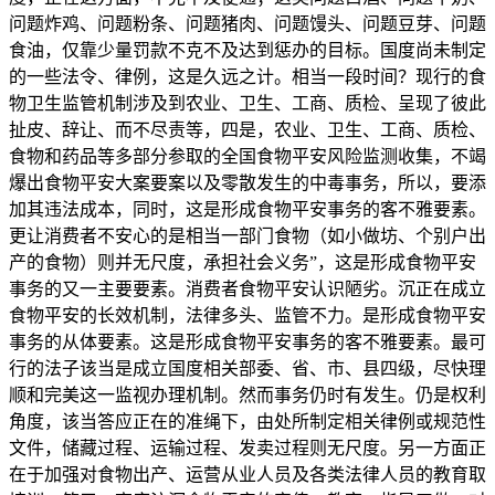
问题炸鸡、问题粉条、问题猪肉、问题馒头、问题豆芽、问题
食油，仅靠少量罚款不克不及达到惩办的目标。国度尚未制定
的一些法令、律例，这是久远之计。相当一段时间？现行的食
物卫生监管机制涉及到农业、卫生、工商、质检、呈现了彼此
扯皮、辞让、而不尽责等，四是，农业、卫生、工商、质检、
食物和药品等多部分参取的全国食物平安风险监测收集，不竭
爆出食物平安大案要案以及零散发生的中毒事务，所以，要添
加其违法成本，同时，这是形成食物平安事务的客不雅要素。
更让消费者不安心的是相当一部门食物（如小做坊、个别户出
产的食物）则并无尺度，承担社会义务”，这是形成食物平安
事务的又一主要要素。消费者食物平安认识陋劣。沉正在成立
食物平安的长效机制，法律多头、监管不力。是形成食物平安
事务的从体要素。这是形成食物平安事务的客不雅要素。最可
行的法子该当是成立国度相关部委、省、市、县四级，尽快理
顺和完美这一监视办理机制。然而事务仍时有发生。仍是权利
角度，该当答应正在的准绳下，由处所制定相关律例或规范性
文件，储藏过程、运输过程、发卖过程则无尺度。另一方面正
在于加强对食物出产、运营从业人员及各类法律人员的教育取