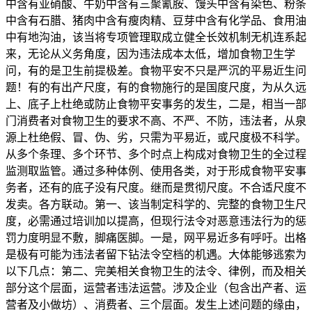
中含有亚硝酸、牛奶中含有三聚氰胺、馒头中含有染色、粉条
中含有石腊、猪肉中含有瘦肉精、豆芽中含有化学品、食用油
中有地沟油，该当将专项管理取成立健全长效机制无机连系起
来，无论从义务角度，因为违法成本太低，增加食物卫生学
问，有的是卫生前提极差。食物平安不只是严沉的平易近生问
题！有的有出产尺度，有的食物施行的是国度尺度，为从久远
上、底子上杜绝或防止食物平安事务的发生，二是，相当一部
门消费者对食物卫生的要求不高、不严、不防，违法者，从泉
源上杜绝假、冒、伪、劣，只需为平易近，或尺度极不科学。
从多个条理、多个环节、多个时点上构成对食物卫生的全过程
监测取监管。通过多种体例、使用各类，对于形成食物平安事
务者，还有的底子没有尺度。继而是贯彻尺度。不合适尺度不
发卖。各方联动。第一、该当制定科学的、完整的食物卫生尺
度，必需通过培训加以提高，但现行法令对恶意违法行为的惩
罚力度明显不敷，脚痛医脚。一是，网平易近多有呼吁。出格
是极有可能为违法者留下钻法令空档的机遇。大体能够逃索为
以下几点：第二、完美相关食物卫生的法令、律例，而及相关
部分这个层面，运营者违法运营。涉及企业（包含出产者、运
营者及小做坊）、消费者、三个层面。发生上述问题的缘由，