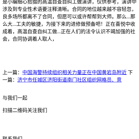
是小编细心拾掇的高温自查自纠工做演讲，仅供参考，演讲中
涉及到专业性术语要注释清晰。合同的地位越来越不容轻忽，
良多场所都离不了合同，但愿可以或许帮帮到大师。那么...那
么大...工夫的敏捷，为接下来的进修做预备吧！正在喜悦中收
成着，高温自查自纠工做...正在人们的法令认识不竭加强的社
会，合同协调着人取人，
上一篇：
中国海警持续组织相关力量正在中国黄岩岛附近
下
一篇：
济宁市任城区济阳街道南门社区组织网格员、意
与我们一起
扫描二维码关注我们
联系我们