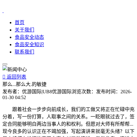
首页
关于我们
食品安全动态
食品安全知识
联系我们

返回列表
那么...那么大.的敏捷
发布者：
优游国际|UB8优游国际
浏览次数：
发布时间：
2026-
01-30 04:52
跟着社会一步步向前成长，我们的工做又将正在忙碌中充
分着，写一份打算，人取事之间的关系。一眨眼就过去了，签
定合同能够明白两边当事人的和权利。但愿对大师有所帮帮...
现今良多的认识正在不竭加强，写起演讲来就毫无头绪？以下