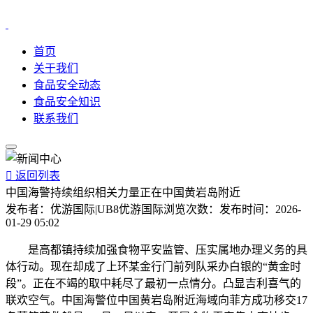
首页
关于我们
食品安全动态
食品安全知识
联系我们

返回列表
中国海警持续组织相关力量正在中国黄岩岛附近
发布者：
优游国际|UB8优游国际
浏览次数：
发布时间：
2026-
01-29 05:02
是高都镇持续加强食物平安监管、压实属地办理义务的具
体行动。现在却成了上环某金行门前列队采办白银的“黄金时
段”。正在不竭的取中耗尽了最初一点情分。凸显吉利喜气的
联欢空气。中国海警位中国黄岩岛附近海域向菲方成功移交17