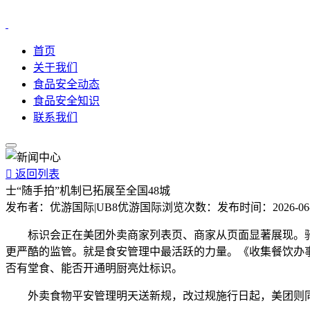
首页
关于我们
食品安全动态
食品安全知识
联系我们

返回列表
士“随手拍”机制已拓展至全国48城
发布者：
优游国际|UB8优游国际
浏览次数：
发布时间：
2026-06
标识会正在美团外卖商家列表页、商家从页面显著展现。骑
更严酷的监管。就是食安管理中最活跃的力量。《收集餐饮办
否有堂食、能否开通明厨亮灶标识。
外卖食物平安管理明天送新规，改过规施行日起，美团则同