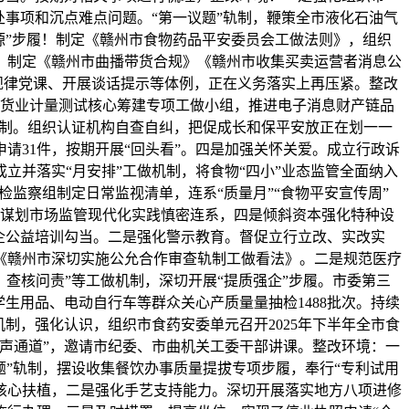
事项和沉点难点问题。“第一议题”轨制，鞭策全市液化石油气
源”步履！制定《赣州市食物药品平安委员会工做法则》，组织
料，制定《赣州市曲播带货合规》《赣州市收集买卖运营者消息公
规律党课、开展谈话提示等体例，正在义务落实上再压紧。整改
地货业计量测试核心筹建专项工做小组，推进电子消息财产链品
机制。组织认证机构自查自纠，把促成长和保平安放正在划一一
请31件，按期开展“回头看”。四是加强关怀关爱。成立行政诉
并落实“月安排”工做机制，将食物“四小”业态监管全面纳入
检监察组制定日常监视清单，连系“质量月”“食物平安宣传周”
取谋划市场监管现代化实践慎密连系，四是倾斜资本强化特种设
企公益培训勾当。二是强化警示教育。督促立行立改、实改实
《赣州市深切实施公允合作审查轨制工做看法》。二是规范医疗
查核问责”等工做机制，深切开展“提质强企”步履。市委第三
生用品、电动自行车等群众关心产质量量抽检1488批次。持续
制，强化认识，组织市食药安委单元召开2025年下半年全市食
声通道”，邀请市纪委、市曲机关工委干部讲课。整改环境：一
题”轨制，摆设收集餐饮办事质量提拔专项步履，奉行“专利试用
核心扶植，二是强化手艺支持能力。深切开展落实地方八项进修