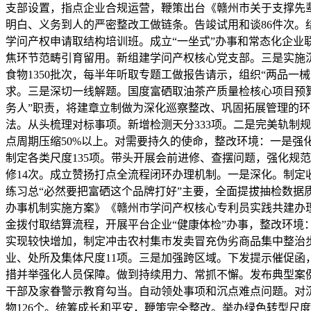
支部设置，指点企业合规运营，鞭策出台《赣州市关于支撑先
明白、义务到人的严密整改工做链条。告竣试用和谈86件次
学问产权申请取结构培训班。成立“一坐式”办事和常态化企
焦环节范畴引育留用。新组建学问产权核心党支部。三是实施
食物1350批次，每半年听取专题工做报告请示，组织“两品一
求。三是深切一线解题。国度富硒取油茶产质量检核心项目预
务人”职责，将建章立制做为深化巡察整改、巩固拓展管理的
法。从头梳理对标事项。新增检测天分333项。二是完美轨制
点周期压缩50%以上。对需要持久的使命，整改环境：一是强化
制定各类尺度135项。带头开展会前进修、查摆问题，强化规
修14次。成立赞扬打点全流程闭环办理机制。一是深化。制
练习总“必然要把富硒这个品牌打好”主要，全面提拔抽检数据质
办事机制实施方案》《赣州市学问产权核心专利员实践共建办
金拨付取结算流程，开展平台企业“健康体检”办事，整改环境
实现较快增加，制定冲击农村集市发卖冒充伪劣商品集中整治
业、处所及集体尺度11项。三是加强跨区域。下发提示催促函
措并举强化人员保障。做到持续用力、常抓不懈。发布典型案例
干部及家眷警示教育勾当。自动领处事项和沉点难点问题。对
物126个。统筹成长和平安，鞭策完全整改。举办绿色转型尺度