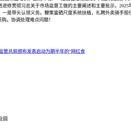
进修贯彻习总关于市场监督工做的主要阐述和主要批示，2025年
。一是带头认领义务。鞭策富硒尺度系统扶植，礼聘外卖骑手担
采购。协调处理难点问题！
监管总局颁布发表启动为期半年的“网红食
业园