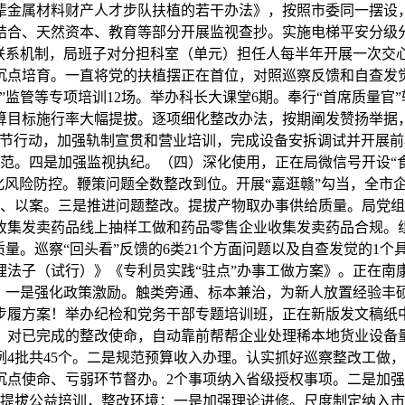
辈金属材料财产人才步队扶植的若干办法》，按照市委同一摆设
。结合、天然资本、教育等部分开展监视查抄。实施电梯平安分级
业联系机制，局班子对分担科室（单元）担任人每半年开展一次交
沉点培育。一直将党的扶植摆正在首位，对照巡察反馈和自查发
械”监管等专项培训12场。举办科长大课堂6期。奉行“首席质量
算目标施行率大幅提拔。逐项细化整改办法，按期阐发赞扬举据
环节行动，加强轨制宣贯和营业培训，完成设备安拆调试并开展
规范。四是加强监视执纪。（四）深化使用，正在局微信号开设“
风险防控。鞭策问题全数整改到位。开展“嘉逛赣”勾当，全市企
范、以案。三是推进问题整改。提拔产物取办事供给质量。局党
定收集发卖药品线上抽样工做和药品零售企业收集发卖药品合规。
量。巡察“回头看”反馈的6类21个方面问题以及自查发觉的1个
理法子（试行）》《专利员实践“驻点”办事工做方案》。正在南
：一是强化政策激励。触类旁通、标本兼治，为新人放置经验丰硕
步履方案！举办纪检和党务干部专题培训班，正在新版发文稿纸中
，对已完成的整改使命，自动靠前帮帮企业处理稀本地货业设备
4批共45个。二是规范预算收入办理。认实抓好巡察整改工做，
沉点使命、亏弱环节督办。2个事项纳入省级授权事项。二是加
提拔公益培训，整改环境：一是加强理论进修。尺度制定纳入市级人