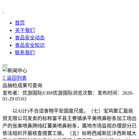
首页
关于我们
食品安全动态
食品安全知识
联系我们

返回列表
品抽检成果可查询
发布者：
优游国际|UB8优游国际
浏览次数：
发布时间：
2026-
01-29 05:03
以Al计)不合适食物平安国度尺度。（七）宝鸡聚汇盈商
贸无限公司发卖的标称富平县王寮镇承平美喷鼻粉条加工场出
产的张美喷鼻牌纯红薯美喷鼻粉条，属地市场监视办理部分已
依法组织开展核查措置工做。（五）标称西咸新区沣西新城大