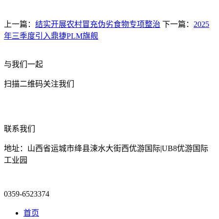
上一篇：
结实开展农村冒充伪劣食物专项整治
下一篇：
2025
年三季度引入鼎捷PLM旗舰
与我们一起
扫描二维码关注我们
联系我们
地址：山西省运城市绛县涑水大街西优游国际|UB8优游国际
工业园
0359-6523374
首页