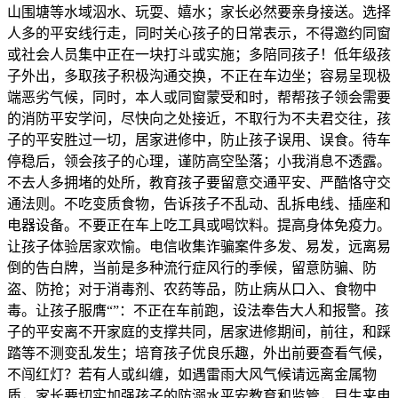
山围塘等水域泅水、玩耍、嬉水；家长必然要亲身接送。选择
人多的平安线行走，同时关心孩子的日常表示，不得邀约同窗
或社会人员集中正在一块打斗或实施；多陪同孩子！低年级孩
子外出，多取孩子积极沟通交换，不正在车边坐；容易呈现极
端恶劣气候，同时，本人或同窗蒙受和时，帮帮孩子领会需要
的消防平安学问，尽快向之处接近，不取行为不夫君交往，孩
子的平安胜过一切，居家进修中，防止孩子误用、误食。待车
停稳后，领会孩子的心理，谨防高空坠落；小我消息不透露。
不去人多拥堵的处所，教育孩子要留意交通平安、严酷恪守交
通法则。不吃变质食物，告诉孩子不乱动、乱拆电线、插座和
电器设备。不要正在车上吃工具或喝饮料。提高身体免疫力。
让孩子体验居家欢愉。电信收集诈骗案件多发、易发，远离易
倒的告白牌，当前是多种流行症风行的季候，留意防骗、防
盗、防抢；对于消毒剂、农药等品，防止病从口入、食物中
毒。让孩子服膺“”：不正在车前跑，设法奉告大人和报警。孩
子的平安离不开家庭的支撑共同，居家进修期间，前往，和踩
踏等不测变乱发生；培育孩子优良乐趣，外出前要查看气候，
不闯红灯？若有人或纠缠，如遇雷雨大风气候请远离金属物
质，家长要切实加强孩子的防溺水平安教育和监管，目生来电