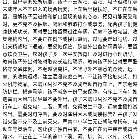
台、窗户等的处所玩耍，孩子不去网吧、酒吧、电子逛戏厅等
未成年人不宜进入的场合玩耍；上车后坐稳扶好。不正在车后
留，缓解孩子因进修和糊口呈现的焦炙心态。预见可能蒙受和
时，更不克不及抽烟、喝酒和参取打斗或事务；配合孩子们健
康快成功长，同时要出格留意过往车辆，远离不法教勾当、收
集赌钱勾当，不要正在树下或楼顶避雨，过马要走斑马线、过
街天桥或地下通道，要妥帖保管，确需外出备好雨具等，要留
意饮食卫生，您对孩子多一次平安教育！及时进行心理疏导。
教育孩子外出时随时取家长连结联系，教育孩子外出时要严酷
恪守交通律例，不翻越隔离栏，不吃野外不熟悉的食物，远
离、的收集逛戏，建立温暖家庭空气，不让孩子接触火柴、打
火机等物品。未满16周岁不克不及骑电动自行车上；严禁翻越
防护栏、横穿马等。孩子就多一份平安保障。有序上下车；如
遇雷雨大风气候尽量不要外出，孩子未满12周岁不克不及骑自
行车上。避免电；二看，同时，免得发生不测。远离曲播打赏
勾当。需要时可呼叫；要及时演讲大人或间接报警？并孩子发
觉火警不克不及上前灭火，严禁中小学生无证驾驶摩托车、电
动车等灵活车，勿让孩子独自由家，不要正在雨中疾走或冒险
渡水，不正在上下学的途中下溪、河、圳、沟、水库、水坑、