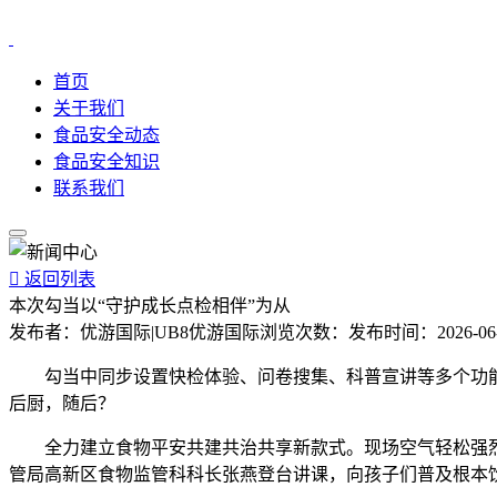
首页
关于我们
食品安全动态
食品安全知识
联系我们

返回列表
本次勾当以“守护成长点检相伴”为从
发布者：
优游国际|UB8优游国际
浏览次数：
发布时间：
2026-06
勾当中同步设置快检体验、问卷搜集、科普宣讲等多个功能板
后厨，随后？
全力建立食物平安共建共治共享新款式。现场空气轻松强烈
管局高新区食物监管科科长张燕登台讲课，向孩子们普及根本