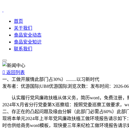
首页
关于我们
食品安全动态
食品安全知识
联系我们

返回列表
一、工做开展情此部门占30%）.........以习新时代
发布者：
优游国际|UB8优游国际
浏览次数：
发布时间：
2026-06
认实履行党风廉政扶植从体义务，简历word，免费注册，熊猫
2024年X月省分行党委第X巡察组：按照党委巡察工做要求，word培训等
二、存正在的凸起问题及缘由分解（此部门必需占60%）此部
现将本单元2024年上半年党风廉政扶植工做环境报告请示如下
时也供给商务word模板，现快要三年来纪检工做环境报告请示如