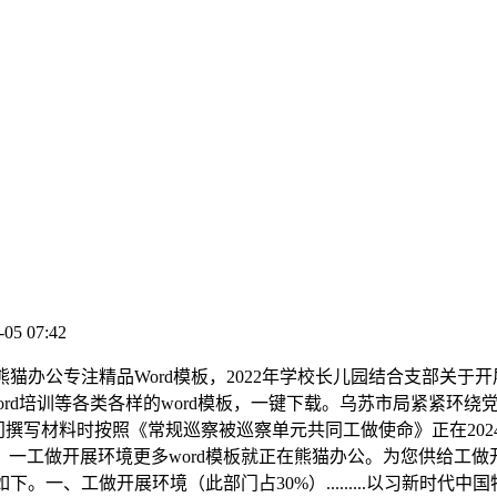
-05 07:42
办公专注精品Word模板，2022年学校长儿园结合支部关于开展
各类各样的word模板，一键下载。乌苏市局紧紧环绕党风廉政扶植工做的总体要求
门撰写材料时按照《常规巡察被巡察单元共同工做使命》正在20
：一工做开展环境更多word模板就正在熊猫办公。为您供给工做
下。一、工做开展环境（此部门占30%）.........以习新时