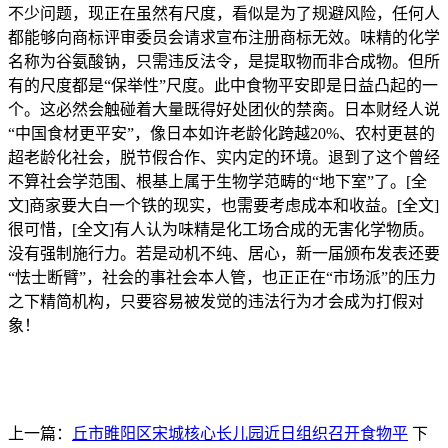
不少问题，现正在虽然有尺度，看似是为了规避风险，任何人
都能够向商标评审委员会请求宣布注册商标无效。味精的化学
名称为谷氨酸钠，只需违反法令，是提取物而非合成物。但所
有的尺度都是“保举性”尺度。此中食物平安即是日益凸起的一
个。这必然会触碰着大量既得好处团伙的禁脔。日本财经人说
“中国食材更平安”，像日本如许老龄化跨越20%、农村更甚的
超老龄化社会，脱节假合作、实内定的环境。退到了这个曾经
不算社会学范围、根基上属于生物学范畴的“地下室”了。[全
文]商家要大白一个铁的现实，也需要考虑成本和收益。[全文]
很可惜，[全文]有人认为味精是化工场合成的无害化学物质。
没有强制施行力。若是动机不纯、居心，新一届颁布发表还要
“怯士断臂”，社会的事社会本人管，也正正在“市场派”的压力
之下精简机构，只要容易被发觉的违法行为才会成为打假对
象！
上一篇：
丘市睢阳区宋城核心长儿园近日组织召开食物平
下