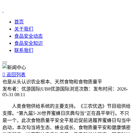
首页
关于我们
食品安全动态
食品安全知识
联系我们

返回列表
也是从头认识农业根本、天然食物和食物质量平
发布者：
优游国际|UB8优游国际
浏览次数：
发布时间：
2026-
05-31 08:11
人类食物供给系统的主要支持。《三农优选》节目组供给
支撑。“第九届5·20世界蜜蜂日庆典勾当”正在昌平举行。不只
是一个，此次食物质量平安全平易近促前进履界蜜蜂日勾当中
启动，本次勾当将生态、蜂业成长、食物质量平安和健康慎密