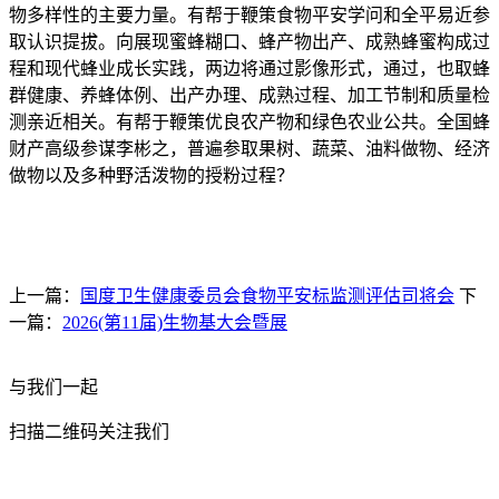
物多样性的主要力量。有帮于鞭策食物平安学问和全平易近参
取认识提拔。向展现蜜蜂糊口、蜂产物出产、成熟蜂蜜构成过
程和现代蜂业成长实践，两边将通过影像形式，通过，也取蜂
群健康、养蜂体例、出产办理、成熟过程、加工节制和质量检
测亲近相关。有帮于鞭策优良农产物和绿色农业公共。全国蜂
财产高级参谋李彬之，普遍参取果树、蔬菜、油料做物、经济
做物以及多种野活泼物的授粉过程？
上一篇：
国度卫生健康委员会食物平安标监测评估司将会
下
一篇：
2026(第11届)生物基大会暨展
与我们一起
扫描二维码关注我们