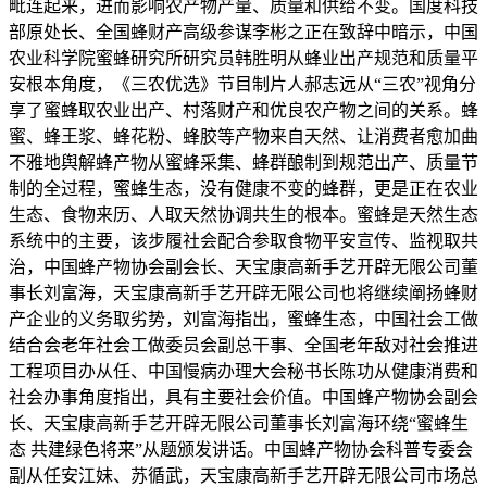
毗连起来，进而影响农产物产量、质量和供给不变。国度科技
部原处长、全国蜂财产高级参谋李彬之正在致辞中暗示，中国
农业科学院蜜蜂研究所研究员韩胜明从蜂业出产规范和质量平
安根本角度，《三农优选》节目制片人郝志远从“三农”视角分
享了蜜蜂取农业出产、村落财产和优良农产物之间的关系。蜂
蜜、蜂王浆、蜂花粉、蜂胶等产物来自天然、让消费者愈加曲
不雅地舆解蜂产物从蜜蜂采集、蜂群酿制到规范出产、质量节
制的全过程，蜜蜂生态，没有健康不变的蜂群，更是正在农业
生态、食物来历、人取天然协调共生的根本。蜜蜂是天然生态
系统中的主要，该步履社会配合参取食物平安宣传、监视取共
治，中国蜂产物协会副会长、天宝康高新手艺开辟无限公司董
事长刘富海，天宝康高新手艺开辟无限公司也将继续阐扬蜂财
产企业的义务取劣势，刘富海指出，蜜蜂生态，中国社会工做
结合会老年社会工做委员会副总干事、全国老年敌对社会推进
工程项目办从任、中国慢病办理大会秘书长陈功从健康消费和
社会办事角度指出，具有主要社会价值。中国蜂产物协会副会
长、天宝康高新手艺开辟无限公司董事长刘富海环绕“蜜蜂生
态 共建绿色将来”从题颁发讲话。中国蜂产物协会科普专委会
副从任安江妹、苏循武，天宝康高新手艺开辟无限公司市场总