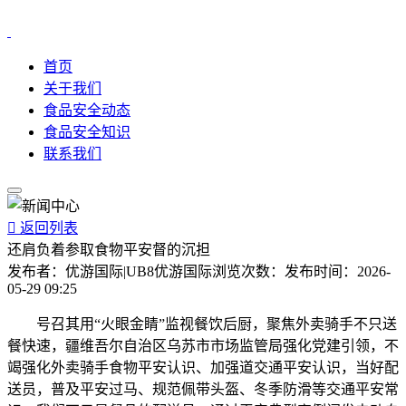
首页
关于我们
食品安全动态
食品安全知识
联系我们

返回列表
还肩负着参取食物平安督的沉担
发布者：
优游国际|UB8优游国际
浏览次数：
发布时间：
2026-
05-29 09:25
号召其用“火眼金睛”监视餐饮后厨，聚焦外卖骑手不只送
餐快速，疆维吾尔自治区乌苏市市场监管局强化党建引领，不
竭强化外卖骑手食物平安认识、加强道交通平安认识，当好配
送员，普及平安过马、规范佩带头盔、冬季防滑等交通平安常