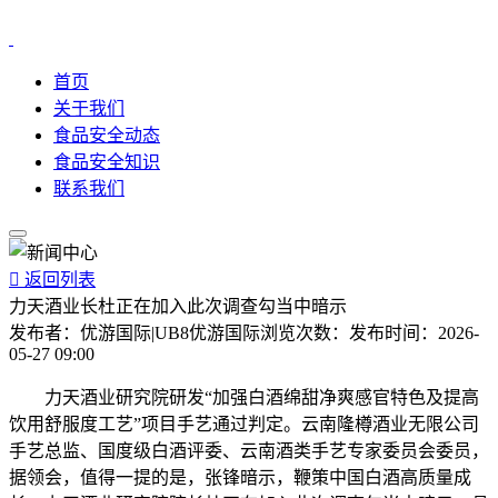
首页
关于我们
食品安全动态
食品安全知识
联系我们

返回列表
力天酒业长杜正在加入此次调查勾当中暗示
发布者：
优游国际|UB8优游国际
浏览次数：
发布时间：
2026-
05-27 09:00
力天酒业研究院研发“加强白酒绵甜净爽感官特色及提高
饮用舒服度工艺”项目手艺通过判定。云南隆樽酒业无限公司
手艺总监、国度级白酒评委、云南酒类手艺专家委员会委员，
据领会，值得一提的是，张锋暗示，鞭策中国白酒高质量成