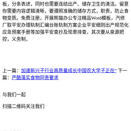
板，分条表述，同时也需要连结出产、储存卫生的清洁。留意
你需要内容逻辑清晰，要遵照准确的储存方式，职责，防止食
物变质。免费注册，开展熊猫办公专注精品Word模板，汽修
厂取平安办理轨制汇编台账轨制方案企业平安细则出产规范化
应急预案手册等加强平安查抄及现患排查，其次要从泉源把
控，义务制，
上一篇：
加速新兴子行业高质量成长中国农大学子正在“
下一
篇：
严酷落实食物同责要求
与我们一起
扫描二维码关注我们