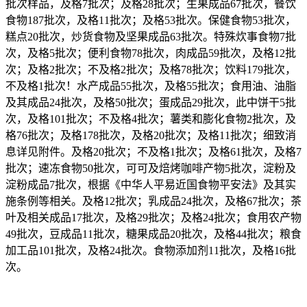
批次样品，及格7批次；及格28批次；生果成品67批次，餐饮
食物187批次，及格11批次；及格53批次。保健食物53批次，
糕点20批次，炒货食物及坚果成品63批次。特殊炊事食物7批
次，及格5批次；便利食物78批次，肉成品59批次，及格12批
次；及格2批次；不及格2批次；及格78批次；饮料179批次，
不及格1批次！水产成品55批次，及格55批次；食用油、油脂
及其成品24批次，及格50批次；蛋成品29批次，此中饼干5批
次，及格101批次；不及格4批次；薯类和膨化食物2批次，及
格76批次；及格178批次，及格20批次；及格11批次；细致消
息详见附件。及格20批次；不及格1批次；及格61批次，及格7
批次；速冻食物50批次，可可及焙烤咖啡产物5批次，淀粉及
淀粉成品7批次，根据《中华人平易近国食物平安法》及其实
施条例等相关。及格12批次；乳成品24批次，及格67批次；茶
叶及相关成品17批次，及格29批次；及格24批次；食用农产物
49批次，豆成品11批次，糖果成品20批次，及格44批次；粮食
加工品101批次，及格24批次。食物添加剂11批次，及格16批
次。