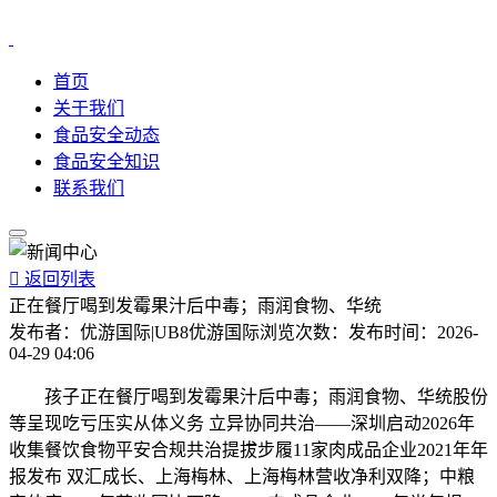
首页
关于我们
食品安全动态
食品安全知识
联系我们

返回列表
正在餐厅喝到发霉果汁后中毒；雨润食物、华统
发布者：
优游国际|UB8优游国际
浏览次数：
发布时间：
2026-
04-29 04:06
孩子正在餐厅喝到发霉果汁后中毒；雨润食物、华统股份
等呈现吃亏压实从体义务 立异协同共治——深圳启动2026年
收集餐饮食物平安合规共治提拔步履11家肉成品企业2021年年
报发布 双汇成长、上海梅林、上海梅林营收净利双降；中粮