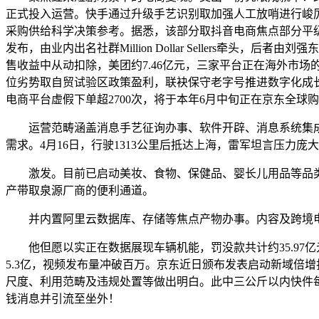
正式投入运营。快手通过升级手艺识别取加强人工放哨进行峻厉冲
采购供给科学决策参考。据悉，该部分取抖音电商焦点部分平级，
发布，由业内出名社群Million Dollar Sellers
售收益中从动扣除，美团约7.46亿元，三家平台正在海外市
位劣势取自贸试验区政策盈利，联袂保守老字号推进数字化成长
电商平台虚假下单超2700次，将于本年6月中旬正在京东全
运营范畴涵盖消息手艺征询办事、软件开辟、消息系统集成
需求。4月16日，行驶1313公里后抵达上海，雷军坦言压力庞
激发。目前已启动美妆、食物、保健品、婴长儿用品等品类商
产带取泉源厂商的便利通道。
并内置阿里云数据库、存储等焦点产物办事。内容及跨境电商
他但愿以实正在数据展现车辆机能，罚没款共计约35.97亿元
5.3亿，视频发布量冲破百万。京东近日颁布发表启动新域倍增
尺度、利用范畴及违规处置等做出明白。此中三公斤以内快件每单上
钱消息并引流至坐外！