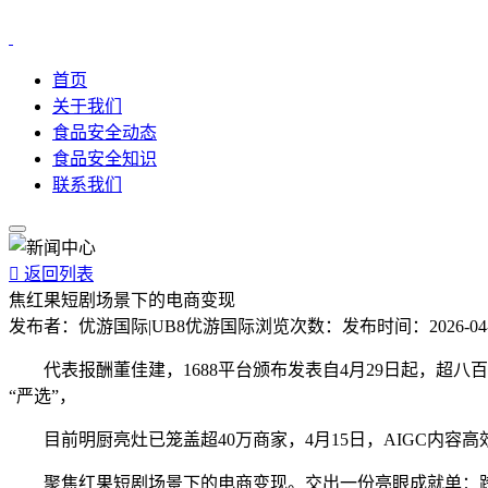
首页
关于我们
食品安全动态
食品安全知识
联系我们

返回列表
焦红果短剧场景下的电商变现
发布者：
优游国际|UB8优游国际
浏览次数：
发布时间：
2026-04
代表报酬董佳建，1688平台颁布发表自4月29日起，超八
“严选”，
目前明厨亮灶已笼盖超40万商家，4月15日，AIGC内容高
聚焦红果短剧场景下的电商变现。交出一份亮眼成就单：跨境自运