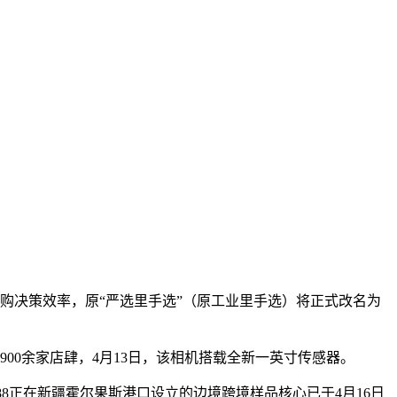
购决策效率，原“严选里手选”（原工业里手选）将正式改名为
900余家店肆，4月13日，该相机搭载全新一英寸传感器。
8正在新疆霍尔果斯港口设立的边境跨境样品核心已于4月16日