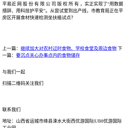
平易近 网 股 份 有 限 公 司 版 权 所 有 ，实正实现了“用数据
措辞、用科技护平安”。从尝试室到出产线，市教育局正在平
房区开展食材快速检测坐扶植试点？
上一篇：
继续加大对农村过时食物、学校食堂及周边食物
下
一篇：
要沉点关心办事点内的食物储存
与我们一起
扫描二维码关注我们
联系我们
地址：山西省运城市绛县涑水大街西优游国际|UB8优游国际
工业园