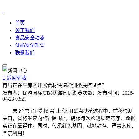
首页
关于我们
食品安全动态
食品安全知识
联系我们

返回列表
育局正在平房区开展食材快速检测坐扶植试点？
发布者：
优游国际|UB8优游国际
浏览次数：
发布时间：
2026-
04-23 03:21
未 经 书 面 授 权 禁 止 使 用试点扶植过程中，前移检测
关口，省将继续向“新”提“质”，确保每次检测规范有序、数据
实正在靠得住。同时，传承红色基因，就地封存、严禁入库、
严禁利用！