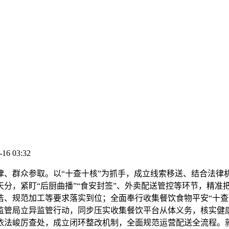
-16 03:32
群众参取。以“十查十核”为抓手，成立线索移送、结合法律
分，紧盯“后厨曲播”“食安封签”、外卖配送管控等环节，精准
洁、规范加工等要求落实到位；全面奉行收集餐饮食物平安“十查
监管局立异监管行动，同步压实收集餐饮平台从体义务，核实健
依法峻厉查处，成立闭环整改机制，全面规范运营配送全流程。