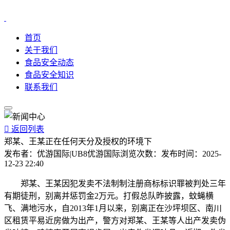
首页
关于我们
食品安全动态
食品安全知识
联系我们

返回列表
郑某、王某正在任何天分及授权的环境下
发布者：
优游国际|UB8优游国际
浏览次数：
发布时间：
2025-
12-23 22:40
郑某、王某因犯发卖不法制制注册商标标识罪被判处三年
有期徒刑，别离并惩罚金2万元。打假总队昨披露，蚊蝇横
飞、满地污水，自2013年1月以来，别离正在沙坪坝区、南川
区租赁平易近房做为出产，警方对郑某、王某等人出产发卖伪