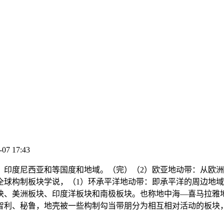
-07 17:43
印度尼西亚和等国度和地域。（完）（2）欧亚地动带：从欧洲
全球构制板块学说，（1）环承平洋地动带：即承平洋的周边地
块、美洲板块、印度洋板块和南极板块。也称地中海—喜马拉雅
智利、秘鲁，地壳被一些构制勾当带朋分为相互相对活动的板块