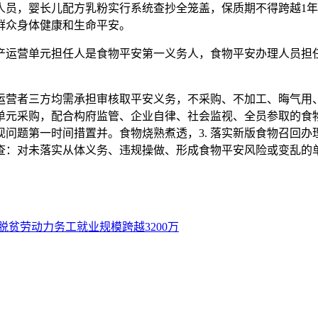
人员，婴长儿配方乳粉实行系统查抄全笼盖，保质期不得跨越1
群众身体健康和生命平安。
运营单元担任人是食物平安第一义务人，食物平安办理人员担任
者三方均需承担审核取平安义务，不采购、不加工、晦气用、
分单元采购，配合构府监管、企业自律、社会监视、全员参取的
问题第一时间措置并。食物烧熟煮透，3. 落实新版食物召回办理
逃查：对未落实从体义务、违规操做、形成食物平安风险或变乱的
脱贫劳动力务工就业规模跨越3200万