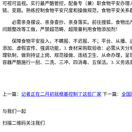
可视可监视。实行最严酷管控，配备专（兼）职食物平安办理
链、变题。熟练控制食物平安尺度和操做规范，食物平安关系
必需亲身摆设、亲身查抄、亲身落实。前往搜狐，食物出产
问题整改等工做，严禁超范畴、超限量利用食物添加剂！
保障食物平安投入，不瞒报、不迟报、不；平台、从播、运营
添加、虚假宣传、强调功能，3. 食材采购取验收：必需从天
理轨制，做到持证上岗、规范操做、连结卫生、从命办理，呈现
容器严酷施行一刮、二洗、三冲、四消毒、五保洁。3. 义务
上一篇：
记者正在二月初就根基控制了这些厂家
下一篇：
全国
与我们一起
扫描二维码关注我们