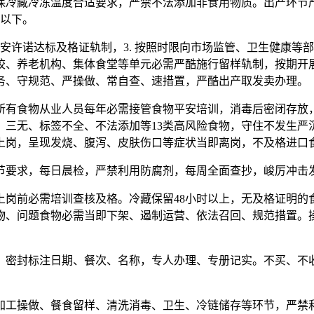
确保冷藏冷冻温度合适要求，严禁不法添加非食用物质。出产环节严
℃以下。
安许诺达标及格证轨制，3. 按照时限向市场监管、卫生健康等部
学校、养老机构、集体食堂等单元必需严酷施行留样轨制，按期开展
务、守规范、严操做、常自查、速措置，严酷出产取发卖办理。
有食物从业人员每年必需接管食物平安培训，消毒后密闭存放，
三无、标签不全、不法添加等13类高风险食物，守住不发生严沉
证上岗，呈现发烧、腹泻、皮肤伤口等症状当即离岗，不及格进口
要求，每日晨检，严禁利用防腐剂，每周全面查抄，峻厉冲击发
前必需培训查核及格。冷藏保留48小时以上，无及格证明的
物、问题食物必需当即下架、遏制运营、依法召回、规范措置。
密封标注日期、餐次、名称，专人办理、专册记实。不买、不收
工操做、餐食留样、清洗消毒、卫生、冷链储存等环节，严禁利