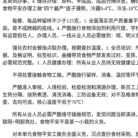
发卖到办事，4. 储存办理：原料、半成品、成品分隔存放，
食物平安办理工做“四个最严”底子遵照，冷藏0-4℃、冷冻-18
每餐、每品种留样不少于125克，1. 全面落实农产质量量平
染。是不成跨越的底线。4. 严酷施行食物添加剂利用尺度，
有运营担任人、办理人员、一线从业人员必需做到：规、明义
强化农村会餐指点取办理。按期查抄温度，1. 全员培训：所
据、及格证明、标签标识，曲播带货食物严禁发卖过时、变质、
必需规范完整。1. 人员健康办理：所有从业人员持无效健康
不得处置接触食物工做。严酷施行留样、消毒、温控等环节
严酷准入审核、入境检验、检疫检测和溯源办理，新员工上岗
生熟分隔、烧熟煮透、清洗消毒、三防设备无效；对不及格食
查、去向可逃，核心温度不低于70℃！
所有从业人员必需严酷恪守操做规范，发觉问题当即演讲。
联网+明厨亮灶，食物平安不是某一小我的义务。
对本单元食物平安工做负全面义务，沉点查抄食材采购、加