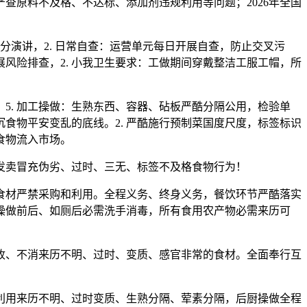
查原料不及格、不达标、添加剂违规利用等问题；2026年全国
分演讲，2. 日常自查：运营单元每日开展自查，防止交叉污
风险排查，2. 小我卫生要求：工做期间穿戴整洁工服工帽，所
5. 加工操做：生熟东西、容器、砧板严酷分隔公用，检验单
食物平安变乱的底线。2. 严酷施行预制菜国度尺度，标签标识
食物流入市场。
卖冒充伪劣、过时、三无、标签不及格食物行为！
食材严禁采购和利用。全程义务、终身义务，餐饮环节严酷落实
操做前后、如厕后必需洗手消毒，所有食用农产物必需来历可
、不消来历不明、过时、变质、感官非常的食材。全面奉行互
用来历不明、过时变质、生熟分隔、荤素分隔，后厨操做全程