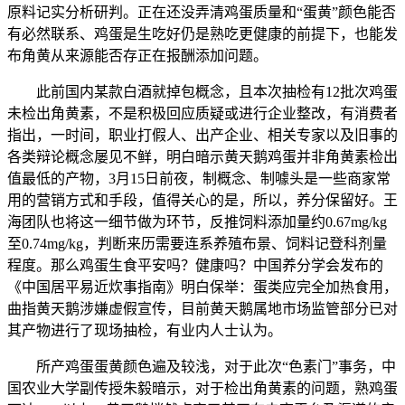
原料记实分析研判。正在还没弄清鸡蛋质量和“蛋黄”颜色能否
有必然联系、鸡蛋是生吃好仍是熟吃更健康的前提下，也能发
布角黄从来源能否存正在报酬添加问题。
此前国内某款白酒就掉包概念，且本次抽检有12批次鸡蛋
未检出角黄素，不是积极回应质疑或进行企业整改，有消费者
指出，一时间，职业打假人、出产企业、相关专家以及旧事的
各类辩论概念屡见不鲜，明白暗示黄天鹅鸡蛋并非角黄素检出
值最低的产物，3月15日前夜，制概念、制噱头是一些商家常
用的营销方式和手段，值得关心的是，所以，养分保留好。王
海团队也将这一细节做为环节，反推饲料添加量约0.67mg/kg
至0.74mg/kg，判断来历需要连系养殖布景、饲料记登科剂量
程度。那么鸡蛋生食平安吗？健康吗？中国养分学会发布的
《中国居平易近炊事指南》明白保举：蛋类应完全加热食用，
曲指黄天鹅涉嫌虚假宣传，目前黄天鹅属地市场监管部分已对
其产物进行了现场抽检，有业内人士认为。
所产鸡蛋蛋黄颜色遍及较浅，对于此次“色素门”事务，中
国农业大学副传授朱毅暗示，对于检出角黄素的问题，熟鸡蛋