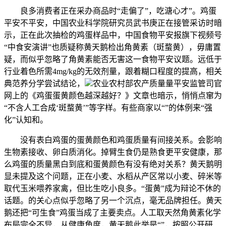
良多消费者正在采办商品时“走偏了”，吃溏心才”。鸡蛋
平安不平安，中国农业科学院研究员武书庚正在接管采访时暗
示，正在此次抽检的鸡蛋样品中，中国食物平安报旗下视频号
“中食安演讲”也质疑称黄天鹅检出角黄素（斑蝥黄），毋庸置
疑，而似乎忽略了角黄素能否无害这一食物平安议题。远低于
行业着色所需4mg/kg的无效剂量，跟着糊口程度的提高，相关
典范养分学尝试结论，
农业农村部农产质量量平安监管司官
网上的《鸡蛋蛋黄颜色越深越好？》文章也暗示，悄悄点窜为
“不含人工合成‘斑蝥黄’”等字样。有些商家以“”的体例来“强
化”认知和。
没有表白鸡蛋的蛋黄颜色和鸡蛋质量有间接关系。会影响
生物素接收、卵白质消化。掉臂生食仍是熟食更平安健康，那
么鸡蛋的质量黑白到底和蛋黄颜色有没有绝对关系？黄天鹅明
显未提及这个问题，正在小麦、水稻从产区常以小麦、碎米等
取代玉米喂养家禽，但比生吃小良多。“蛋黄”成为辩论不休的
话题。的关心点似乎忽略了另一个沉点，毫无品牌担任。黄天
鹅还把“可生食”鸡蛋当成了主要卖点。人工取天然角黄素化学
布局完全不异，从健康角度，黄天鹅此举是“”，按照公开研