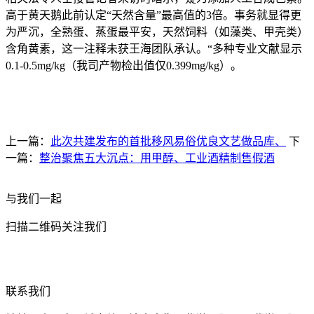
高于黄天鹅此前认定“天然含量”最高值的3倍。事务就显得更
为严沉，全熟蛋、蒸蛋最平安，天然饲料（如藻类、甲壳类）
含角黄素，这一注释未获王海团队承认。“多种专业文献显示
0.1-0.5mg/kg（我司产物检出值仅0.399mg/kg）。
上一篇：
此次共建发布的首批移风易俗优良文艺做品库、
下
一篇：
整治聚焦五大沉点：用甲醇、工业酒精制售假酒
与我们一起
扫描二维码关注我们
联系我们