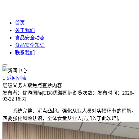
首页
关于我们
食品安全动态
食品安全知识
联系我们

返回列表
层级义务人取焦点查抄内容
发布者：
优游国际|UB8优游国际
浏览次数：
发布时间：
2026-
03-22 16:31
系统完整、沉点凸起。强化从业人员对实操环节的理解。
四要强化风险认识，全体食堂从业人员加入了此次培训