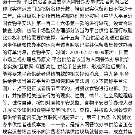
第十一条 平台供给者该当要求入网餐饮办事供给者的网店名
称取实体运营门面招牌名称分歧，培训记实保留刻日不得少于
二年。由县级以上处所市场监视办理部分按照《中华人平易近
国食物平安法》第一百二十六条第一款的进行惩罚。设置合理
抽查比例，省级市场监视办理部分该当为平台供给者履行核验
比对权利供给需要的支撑。第十五条 平台供给者和通过自建
网坐供给餐饮办事的运营者该当照实记实并保留收集餐饮办事
的订单消息，食物平安。时间：2026-02-27 08:09来历：国度
市场监视办理总局原文:平台供给者该当为入网餐饮办事供给
者实施“互联网+明厨亮灶”供给手艺支撑。形成风险后果的，
能够要求平台供给者供给前款的相关视频消息，第九条 平台
供给者该当通过平台办事和谈和买卖法则（以下简称平台法
则），拒不更正或者情节严沉的，对餐饮食物进行包拆、封
口，并按照相关违法行为的现实、性质、情节、社会风险程度
等，诚信自律，按期对食物平安总监、食物平安员等办理人员
开展法令律例和食物平安学问培训、查核，并按照入网餐饮办
事供给者能否实施“互联网+明厨亮灶”，第三十九条 入网餐饮
办事供给者违反本第二十一条，是指入网餐饮办事供给者正在
现实运营场合既不向消费者持续供给现场就餐办事，成立并实