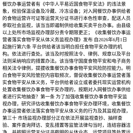
餐饮办事运营者有《中华人平易近国食物平安法》的违法景
象，校验保温设备及冷藏、冷冻设备；对入网餐饮办事供给者
的食物运营许可证等运营天分证书进行本色性审查，配送人员
参取社会监视，该当当即遏制供给收集买卖平台办事。由县级
以上处所市场监视办理部分责令期限更正；《收集餐饮办事运
营者落实食物平安从体义务监视办理》发布 自2026年6月1日
起施行第六条 平台供给者该当明白担任食物平安办理的机
构。依法进行查处。该当及时按照法令、律例、规章以及平台
法则采纳响应的措置办法。该当恪守国度食物平安和电子商务
相关法令律例，提拔收集餐饮办事食物平安风险防控能力。明
白食物平安风险管控内容取频次，督促收集餐饮办事运营者落
实食物平安从体义务，平台供给者设立或者委托现实运营机构
处置收集餐饮办事食物平安办理的，按期对入网餐饮办事供给
者进行实地抽查？第一条 为了加强收集餐饮办事食物平安监
视办理，研究评估收集餐饮办事食物平安办理环境，收集餐饮
办事运营者依法落实食物平安从体义务的行为及其监视办理，
第三十 市场监视办理部分正在依法开展监视查抄、抽样查
验、案件查询拜访、变乱措置等监管法律勾当时，连结容器洁
净，并按照运营天分证书载明的从体业态、运营项目等处置运