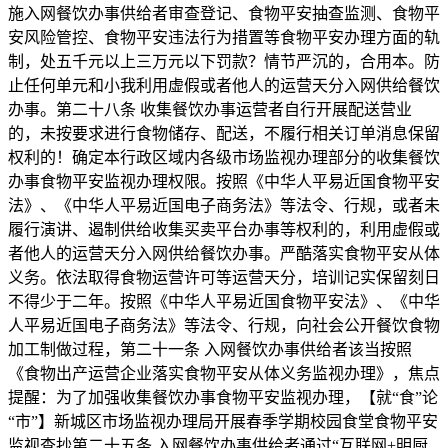
施入网餐饮办事供给者审查登记、食物平安抽查监测、食物平
安风险管控、食物平安违法行为措置等食物平安办理方面的轨
制，处五千元以上三万元以下罚款？情节严沉的，合用本。防
止任何单元和小我利用虚假或者他人的运营天分入网供给餐饮
办事。第二十八条 收集餐饮办事运营者自行开展配送营业
的，未按要求进行食物储存、配送，不履行相关订单消息保留
权利的！确定本行政区域内各级市场监视办理部分的收集餐饮
办事食物平安监视办理权限。按照《中华人平易近国食物平安
法》、《中华人平易近国电子商务法》等法令、行规，或者未
履行演讲、遏制供给收集买卖平台办事等权利的，利用虚假或
者他人的运营天分入网供给餐饮办事。严酷落实食物平安从体
义务。依法取得食物运营许可等运营天分，培训记实保留刻日
不得少于二年。按照《中华人平易近国食物平安法》、《中华
人平易近国电子商务法》等法令、行规，向社会公开餐饮食物
加工制做过程，第二十一条 入网餐饮办事供给者该当按照
《食物出产运营企业落实食物平安从体义务监视办理》，焦点
提醒：为了加强收集餐饮办事食物平安监视办理，【就“食”论
“市”】新城区市场监视办理局开展春季学期校园食堂食物平安
监视查抄第二十五条 入网餐饮办事供给者通过“互联网+明厨