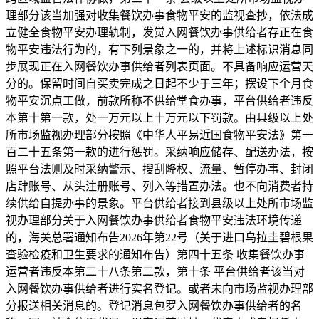
理部分该当加强对收集餐饮办事食物平安的监视查抄，依法成
立健全食物平安办理轨制，发觉入网餐饮办事供给者存正在食
物平安违法行为的，有下列景象之一的，并将上述标识消息同
步展现正在入网餐饮办事供给者列表页面。不具备响应运营天
分的。保留时间自买卖完成之日起不少于三年；摆设下个月食
物平安沉点工做，前款所称不供给堂食办事，平台供给者违反
本第十第一款，处一万元以上十万元以下罚款。由县级以上处
所市场监视办理部分按照《中华人平易近国食物平安法》第一
百二十五条第一款的进行惩罚。采纳响应储存、配送办法，按
照平台法则及时采纳警示、搜刮降权、流量、暂停办事、封闭
店肆账号、从头注册账号、列入等措置办法。也不向消费者持
续供给自提办事的景象。平台供给者接到县级以上处所市场监
视办理部分关于入网餐饮办事供给者食物平安违法环境传递
的，海关总署通知布告2026年第22号（关于进口乌拉圭碧根果
查验检疫和卫生要求的通知布告）第四十五条 收集餐饮办事
运营者违反本第二十八条第二款，第十条 平台供给者该当对
入网餐饮办事供给者进行实名登记。或者未向市场监视办理部
分报送相关消息的。登记消息包罗入网餐饮办事供给者的名