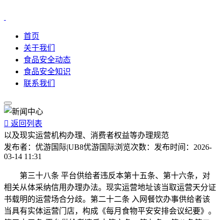
首页
关于我们
食品安全动态
食品安全知识
联系我们

返回列表
以及现实运营机构办理、消费者权益等办理规范
发布者：
优游国际|UB8优游国际
浏览次数：
发布时间：
2026-
03-14 11:31
第三十八条 平台供给者违反本第十五条、第十六条，对
相关从体采纳信用办理办法。现实运营地址该当取运营天分证
书载明的运营场合分歧。第二十二条 入网餐饮办事供给者该
当具有实体运营门店，构成《每月食物平安安排会议纪要》。