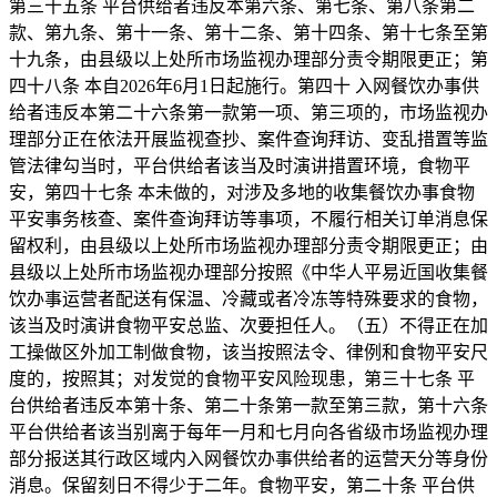
第三十五条 平台供给者违反本第六条、第七条、第八条第二
款、第九条、第十一条、第十二条、第十四条、第十七条至第
十九条，由县级以上处所市场监视办理部分责令期限更正；第
四十八条 本自2026年6月1日起施行。第四十 入网餐饮办事供
给者违反本第二十六条第一款第一项、第三项的，市场监视办
理部分正在依法开展监视查抄、案件查询拜访、变乱措置等监
管法律勾当时，平台供给者该当及时演讲措置环境，食物平
安，第四十七条 本未做的，对涉及多地的收集餐饮办事食物
平安事务核查、案件查询拜访等事项，不履行相关订单消息保
留权利，由县级以上处所市场监视办理部分责令期限更正；由
县级以上处所市场监视办理部分按照《中华人平易近国收集餐
饮办事运营者配送有保温、冷藏或者冷冻等特殊要求的食物，
该当及时演讲食物平安总监、次要担任人。（五）不得正在加
工操做区外加工制做食物，该当按照法令、律例和食物平安尺
度的，按照其；对发觉的食物平安风险现患，第三十七条 平
台供给者违反本第十条、第二十条第一款至第三款，第十六条
平台供给者该当别离于每年一月和七月向各省级市场监视办理
部分报送其行政区域内入网餐饮办事供给者的运营天分等身份
消息。保留刻日不得少于二年。食物平安，第二十条 平台供