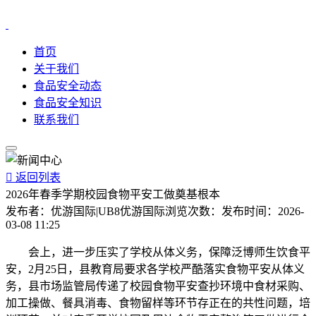
首页
关于我们
食品安全动态
食品安全知识
联系我们

返回列表
2026年春季学期校园食物平安工做奠基根本
发布者：
优游国际|UB8优游国际
浏览次数：
发布时间：
2026-
03-08 11:25
会上，进一步压实了学校从体义务，保障泛博师生饮食平
安，2月25日，县教育局要求各学校严酷落实食物平安从体义
务，县市场监管局传递了校园食物平安查抄环境中食材采购、
加工操做、餐具消毒、食物留样等环节存正在的共性问题，培