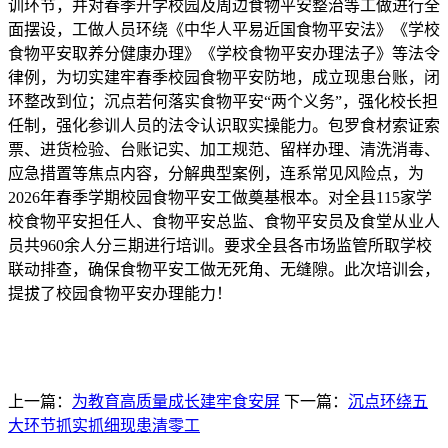
训环节，并对春季开学校园及周边食物平安整治等工做进行全
面摆设，工做人员环绕《中华人平易近国食物平安法》《学校
食物平安取养分健康办理》《学校食物平安办理法子》等法令
律例，为切实建牢春季校园食物平安防地，成立现患台账，闭
环整改到位；沉点若何落实食物平安“两个义务”，强化校长担
任制，强化参训人员的法令认识取实操能力。包罗食材索证索
票、进货检验、台账记实、加工规范、留样办理、清洗消毒、
应急措置等焦点内容，分解典型案例，连系常见风险点，为
2026年春季学期校园食物平安工做奠基根本。对全县115家学
校食物平安担任人、食物平安总监、食物平安员及食堂从业人
员共960余人分三期进行培训。要求全县各市场监管所取学校
联动排查，确保食物平安工做无死角、无缝隙。此次培训会，
提拔了校园食物平安办理能力！
上一篇：
为教育高质量成长建牢食安屏
下一篇：
沉点环绕五
大环节抓实抓细现患清零工