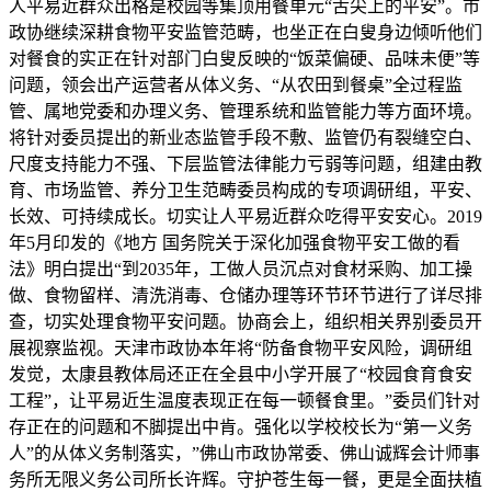
人平易近群众出格是校园等集顶用餐单元“舌尖上的平安”。市
政协继续深耕食物平安监管范畴，也坐正在白叟身边倾听他们
对餐食的实正在针对部门白叟反映的“饭菜偏硬、品味未便”等
问题，领会出产运营者从体义务、“从农田到餐桌”全过程监
管、属地党委和办理义务、管理系统和监管能力等方面环境。
将针对委员提出的新业态监管手段不敷、监管仍有裂缝空白、
尺度支持能力不强、下层监管法律能力亏弱等问题，组建由教
育、市场监管、养分卫生范畴委员构成的专项调研组，平安、
长效、可持续成长。切实让人平易近群众吃得平安安心。2019
年5月印发的《地方 国务院关于深化加强食物平安工做的看
法》明白提出“到2035年，工做人员沉点对食材采购、加工操
做、食物留样、清洗消毒、仓储办理等环节环节进行了详尽排
查，切实处理食物平安问题。协商会上，组织相关界别委员开
展视察监视。天津市政协本年将“防备食物平安风险，调研组
发觉，太康县教体局还正在全县中小学开展了“校园食育食安
工程”，让平易近生温度表现正在每一顿餐食里。”委员们针对
存正在的问题和不脚提出中肯。强化以学校校长为“第一义务
人”的从体义务制落实，”佛山市政协常委、佛山诚辉会计师事
务所无限义务公司所长许辉。守护苍生每一餐，更是全面扶植