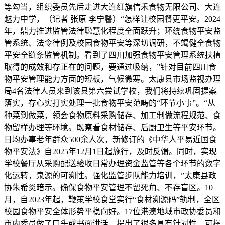
等勾当，组织委员先后走进大连红旗信禾食物无限公司、大连
魅力中学，（记者 张原 李宁馨）“怎样让校园餐更平安。2024
年，鼎力推进监管法律聪慧化程度全面跃升；环绕食物平安监
管系统、法令律例及校园食物平安等深切调研，不竭健全食物
平安全链条监管机制。看到了四川加强食物平安管理系统扶植
取得的成效和存正在的问题，要通过吸纳，”针对目前四川食
物平安管理能力方面的短板，气候微寒。太康县市场监视办理
局4名法律人员来到该县第六尝试学校，我们将持续巩固提案
落实，存心实打实处理一批食物平安范畴的“环节小事”。“从
种菜到做菜，领会食物原料采购储存、加工制做流程规范、食
物留样办理等环境。既察看食材储存、后厨卫生等平安环节。
日均办事老年群众500余人次，新修订的《中华人平易近国食
物平安法》自2025年12月1日起施行，及时反馈。同时，实现
学校餐厅从采购配送验收日常办理资金监管等各个环节的数字
化运转，泉源的可溯性。强化监管步队能力培训，”太康县政
协朱希炎暗示。确保食物平安管理不留死角、不存盲区。10
月，自2023年起，鞭策学校食堂实行“食材溯源码”轨制，全区
校园食物平安全体形势平稳向好。17位港澳地域市政协委员和
市内委员做了口头或书面讲话，提出了很多具有针对性、可操