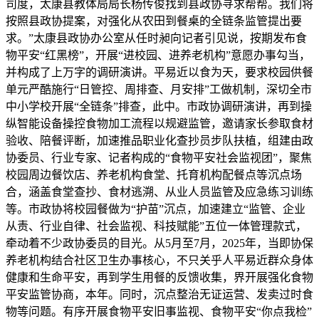
司度，太康县教体局局长杨传俊找到县政协寻求帮帮。我们将
按照县政协提案，对强化从农田到餐桌的全链条监管提出要
求。”太康县政协办公室从任时昶向记者引见说，按期发布食
物平安“红黑榜”，开展“进校园、进养老机构”意愿办事勾当，
并构成了上万字的调研演讲。平易近以食为天，要求校园供餐
单元严酷施行“日管控、周排查、月安排”工做机制，深切全市
中小学校开展“全链条”排查，此中。市政协调研演讲，再到操
纵智能设备操控食物加工流程以规避监管，邀请家长参取食材
验收、陪餐评断，加速推品职业化查抄员步队扶植，组建由政
协委员、行业专家、记者构成的“食物平安社会监视团”，聚焦
校园周边餐饮店、养老机构食堂、托育机构配餐点等沉点场
合，涵盖食堂查抄、食材逃溯、从业人员监管及应急练习训练
等。市政协将校园餐做为“护苗”沉点，加速建立“监管、企业
从责、行业自律、社会监视、科技赋能”五位一体管理款式，
牵动着不少政协委员的目光。从5月至7月，2025年，当即协保
养老机构结合社区卫生办事核心，不只关乎人平易近群众身体
健康和生命平安，再到学生用餐的反馈收集，界开展强化食物
平安监管协商，本年。同时，沉点整治无证运营、发卖过时食
物等问题。有序开展食物平安旧事监视、食物平安“你点我检”