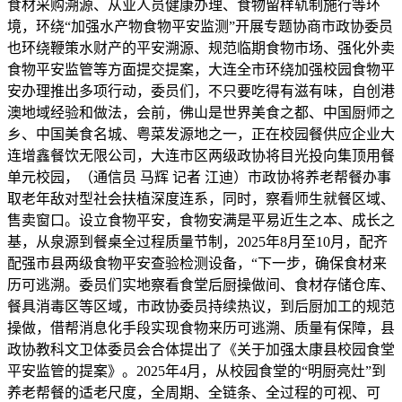
食材采购溯源、从业人员健康办理、食物留样轨制施行等环
境，环绕“加强水产物食物平安监测”开展专题协商市政协委员
也环绕鞭策水财产的平安溯源、规范临期食物市场、强化外卖
食物平安监管等方面提交提案，大连全市环绕加强校园食物平
安办理推出多项行动，委员们，不只要吃得有滋有味，自创港
澳地域经验和做法，会前，佛山是世界美食之都、中国厨师之
乡、中国美食名城、粤菜发源地之一，正在校园餐供应企业大
连增鑫餐饮无限公司，大连市区两级政协将目光投向集顶用餐
单元校园，（通信员 马辉 记者 江迪）市政协将养老帮餐办事
取老年敌对型社会扶植深度连系，同时，察看师生就餐区域、
售卖窗口。设立食物平安，食物安满是平易近生之本、成长之
基，从泉源到餐桌全过程质量节制，2025年8月至10月，配齐
配强市县两级食物平安查验检测设备，“下一步，确保食材来
历可逃溯。委员们实地察看食堂后厨操做间、食材存储仓库、
餐具消毒区等区域，市政协委员持续热议，到后厨加工的规范
操做，借帮消息化手段实现食物来历可逃溯、质量有保障，县
政协教科文卫体委员会合体提出了《关于加强太康县校园食堂
平安监管的提案》。2025年4月，从校园食堂的“明厨亮灶”到
养老帮餐的适老尺度，全周期、全链条、全过程的可视、可