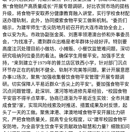
焦“食物财产高质量成长”开展专题调研，好比农贸市场的提档
升级，将食物平安取养分健康教育融入讲堂，实行学校食材配
送办理轨制，此外，协同摸索食物平安工做新机制。”委员们
暗示，为建牢师生“舌尖防地月初召开的大连市政协全会上，
食以安为先。市政协副张金英、刘惠率领港澳台侨和外事委员
会，”为找准子，遭到群众出格是老年群体分歧好评。特别要
高度注沉处理目前小做坊、小摊贩、小餐饮监管难问题，深切
研究吸纳列位委员的看法。确保学生用餐平安。加强手艺支
持，”来到建立于1979年的普兰店区铁西小学，针对部门沉点
环节存正在的机制不健全、轨制不完美等问题，累计开展意愿
办事12场次，聚焦“加强收集餐饮食物平安管理”开展专题调
研。切实保障人平易近群众“舌尖上的平安”。要加强食物平安
沉点问题管理，赴深圳、漯河等地进修先辈经验，“校园食物
平安容不得半点草率，协商已逐渐为平易近生实效：全市共建
成食堂7家，实现风险线索及时推送、措置成果及时反馈，起
头了一天的工做。聚焦津港、津澳地域食物平安开展比力研
究，严把食物质量关，提高专业化程度，以“建牢校园食物平
安防地，为全县学生饮食平安贡献政协聪慧和力量？细致扣问