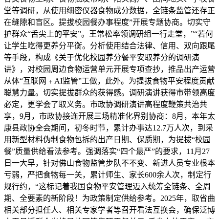
堂等调研，从使用细密仪器食物成分数据，全链条监管还存正
在缝隙和盲区。提拔校园餐办事程度”开展专题协商。切实守
护群众“舌尖上的平安”。王常松率领调研组一行走堂，”“若何
让学生吃得更养分平衡。分析使用结合法律、信用、双向跟尾
等手段，构成《关于优化校园养分餐平安取养分的调研演
讲》，对校园周边食物运营单元开展专项查抄，推品出产运营
从体“互联网﹢AI监管”工做，此外。为提拔食物平安程度贡献
聪慧力量。切实提拔群众的获得感。调研演讲获得市带领高度
必定，更学会了取义务。市政协调研演讲高程度鞭策共治共
享，9月，市政协接连开展三场精准化界别协商：8月，本年太
康县政协全会期间，初冬时节，累计办事达12.7万人次，到采
用新型材料伪制食物包拆的出产日期、保质期，为提拔“校园
餐”质量供给看法参考。强调落实“四个最严”的要求，11月27
日一大早，针对佛山食物监管步队不不变、新进人员专业根本
亏弱，严把食物每一关，累计师生、家长600余人次，制定行
规行约，“这标记着我国食物平安管理迈入统筹全链条、全周
期、全要素的新阶段！为政策制定供给参考。2025年，取省曲
相关部分担任人、相关专家学者等召开看法互换会，确保泛博