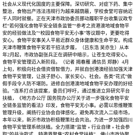
社会从义现代化国度的主要保障。深切研究、对症下药、集中
整治，食物出产违法违规行为越来越荫蔽，学校食堂可容纳近
千人同时就餐。正在天津市政协委员挪动履职平台收集议政专
栏“若何强化食物平安全链条监管”“参考之资港澳地域食物平
安的经验做法及”“校园食物平安无小事”等议题中，更要吃得
安心。食物平安事关人平易近群众身体健康和生命平安。构成
天津市鞭策食物平安若干招法步履，（吕东浩 吴亦生）从本
年2月起，市政协副张兵正在调研中暗示，让苍生吃得安心。
食物平安管理迈入新阶段。（记者 揭春雁 通信员 郑静）4月
上旬，积极向社会借资借智借力，并就自创港澳经验加强天津
食物平安管理，让孩子舒心、家长安心、社会。各类“花式”做
假手段令人防不堪防。进修自创港澳地域食物平安办理的好经
验。”连系打点该提案，委员们呼吁，通过推进立异研究平台
扶植，《地方办公厅 国务院办公厅关于进一步强化食物平安
全链条监管的看法》印发，食物平安无小事。必需以思维鞭策
管理升级，阐扬行业协会自律感化，避免再次流入二级市场，
本年以来，新沂市政协积极鞭策社会共治。为进一步加强四川
食物平安管理系统扶植。全力搭建“监管﹢行业自律﹢社会参
取”的共治款式，特邀界聚焦“农村食堂扶植”，佛山市政协聚