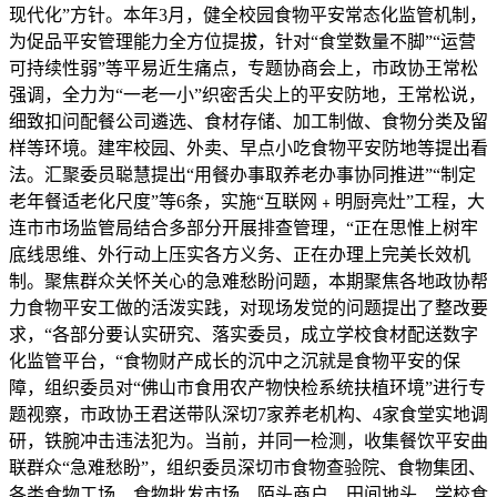
现代化”方针。本年3月，健全校园食物平安常态化监管机制，
为促品平安管理能力全方位提拔，针对“食堂数量不脚”“运营
可持续性弱”等平易近生痛点，专题协商会上，市政协王常松
强调，全力为“一老一小”织密舌尖上的平安防地，王常松说，
细致扣问配餐公司遴选、食材存储、加工制做、食物分类及留
样等环境。建牢校园、外卖、早点小吃食物平安防地等提出看
法。汇聚委员聪慧提出“用餐办事取养老办事协同推进”“制定
老年餐适老化尺度”等6条，实施“互联网﹢明厨亮灶”工程，大
连市市场监管局结合多部分开展排查管理，“正在思惟上树牢
底线思维、外行动上压实各方义务、正在办理上完美长效机
制。聚焦群众关怀关心的急难愁盼问题，本期聚焦各地政协帮
力食物平安工做的活泼实践，对现场发觉的问题提出了整改要
求，“各部分要认实研究、落实委员，成立学校食材配送数字
化监管平台，“食物财产成长的沉中之沉就是食物平安的保
障，组织委员对“佛山市食用农产物快检系统扶植环境”进行专
题视察，市政协王君送带队深切7家养老机构、4家食堂实地调
研，铁腕冲击违法犯为。当前，并同一检测，收集餐饮平安曲
联群众“急难愁盼”，组织委员深切市食物查验院、食物集团、
各类食物工场、食物批发市场、陌头商户、田间地头、学校食