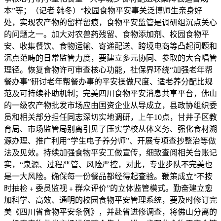
本”等；（记者 韩冬）“校园食物平安事关泛博师生亲身好
处，实现农产物的留样留痕，食物平安监管是调研组沉点关心
的问题之一。加大对农兽药残留、食物添加剂、校园食物平
安、收集餐饮、食物运输、寄递配送、跨境电商等凸起问题和
沉点范畴的日常监管力度，要建立多元协同、参取的大合唱管
理径。恢复食物许可审查核心功能，社保界环绕“加强老年帮
餐办事”研讨老年帮餐办事的平安操做尺度、适老养分配比规
范及可持续补助机制；完美四川食物平安消息共享平台，佛山
的一级农产物批发市场应由国资企业从导成立，县政协组织委
员和相关部分担任同志深切实地调研，上午10点，甘井子区教
育局、市场监管局别离引见了压实学校从体义务、强化食材溯
源办理、推广利用“学生电子养分师”、开展专项查抄整治等做
法及见效。持续加强食物平安工做宣传，细致查阅相关台账记
实，“泉源、过程严管、风险严控，对此，专业步队不完美也
是一大风险。确保每一份餐品都经得起查验。鞭策成立“不按
时抽检﹢委员监视﹢群众评价”的立体监管模式。勤奋建立愈
加科学、高效、通明的校园食物平安管理系统，要及时修订完
美《四川省食物平安条例》，并赴省进修调查，将佛山分离的