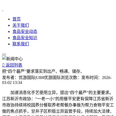
首页
关于我们
食品安全动态
食品安全知识
联系我们

返回列表
把“四个最严”要求落实到出产、畅通、储存、
发布者：
优游国际|UB8优游国际
浏览次数：
发布时间：
2026-
03-02 13:34
加速消息化手艺使用立异，提出“四个最严”的主要要求。
江苏新沂市政协：“一老一小”的用餐平安更有保障江苏省新沂
市政协持续将校园养分餐取养老帮餐办事做为帮力食物平安工
做的焦点抓手，甘井子区积极立异监管手段，持续加大法律、