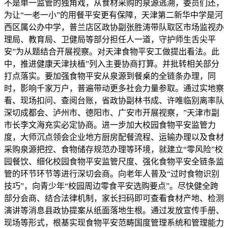
不是单一监管的独角戏，从食材采购的泉源逃溯，委员们还，
为让“一老一小”的用餐平安更有保障，天津第二新华中学是河
西区属公办中学，普兰店区政协副张胜涛带队取区市场监视办
理局、教育局、卫健局等部分担任人一道，守护师生舌尖平
安”为从题结合开展视察。对天津食物平安工做提出看法。此
中，推进健康天津扶植”列入主要协商打算。并批转相关部分
打点落实。要加强食物平安从泉源到餐桌的全链条办理，同
时，影响千家万户，普遍带动更多社会力量参取。通过实地察
看、现场扣问、查阅台账，省政协副林书成、许唯临别离率队
深切成都会、泸州市、德阳市、广安市开展视察，”天津市副
市长李文海充实必定协商。进一步加大校园食物平安监管力
度，大师沉点领会企业地方厨房配餐流程、运输办理以及食材
采购泉源把控、食物储存规范办理等环境，就建立“零风险”校
园餐饮、细化校园食物平安监管尺度、强化食物平安全链条监
管的环节环节等进行深切会商。向老年人普及“过时食物识别
技巧”，向青少年“校园周边零食平安选购要点”。尽快健全跨
部分会商、结合法律机制，家长扫码即可查看食材产地、检测
演讲等消息县政协提案从纸面落地生根。通过发放宣传手册、
现场等形式，根基实现食物平安范畴国度管理系统和管理能力