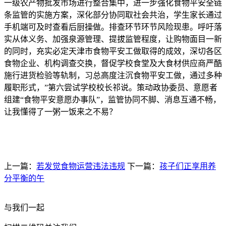
一级农产物批发市场进行整合集中，进一步强化食物平安全链
条监管的实施方案，深化部分协同取社会共治，学生家长通过
手机端可及时查看后厨操做。排查环节环节风险现患。呼吁落
实从体义务、加强泉源管理、提拔监管程度，让购物面目一新
的同时，充实必定天津市食物平安工做取得的成效，深切各区
食物企业、机构调查交换，督促学校食堂及大食材供应商严酷
施行进货检验等轨制，习总高度注沉食物平安工做，通过多种
履职形式，”第六尝试学校校长祁说。策动政协委员、意愿者
组建“食物平安意愿办事队”，监管协同不脚、消息互通不畅，
让我懂得了一粥一饭来之不易？
上一篇：
若发觉食物运营违法违规
下一篇：
孩子们正享用养
分平衡的午
与我们一起